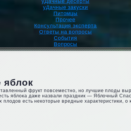
уДачные десерты
уДачные закуски
Питомцы
Прочее
Консультация эксперта
Ответы на вопросы
События
Вопросы
е яблок
ставленный фрукт повсеместно, но лучшие плоды вы
честь яблока даже назвали праздник — Яблочный Спа
х плодов есть некоторые вредные характеристики, о 