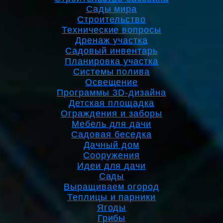
Сады мира
Строительство
Технические вопросы
Дренаж участка
Садовый инвентарь
Планировка участка
Системы полива
Освещение
Программы 3D-дизайна
Детская площадка
Ограждения и заборы
Мебель для дачи
Садовая беседка
Дачный дом
Сооружения
Идеи для дачи
Сады
Выращиваем огород
Теплицы и парники
Ягоды
Грибы