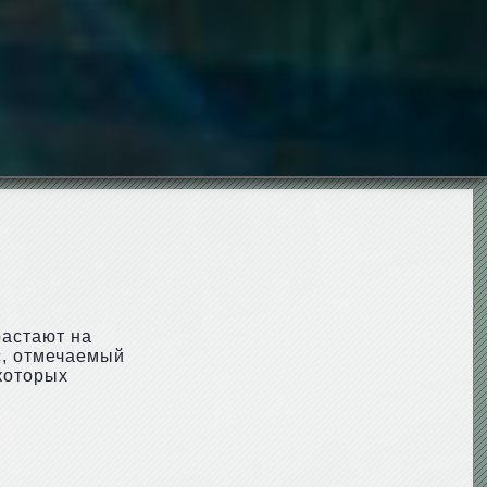
растают на
с, отмечаемый
которых