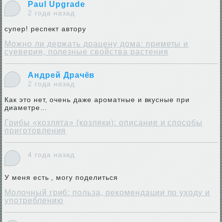
Paul Upgrade
2 года назад
супер! респект автору
Можно ли держать драцену дома: приметы и
суеверия, полезные свойства растения
Андрей Драчёв
2 года назад
Как это нет, очень даже ароматные и вкусные при
диаметре…
Грибы «козлята» (козляки): описание и способы
приготовления
4 года назад
У меня есть , могу поделиться
Молочный гриб: польза, рекомендации по уходу и
употреблению