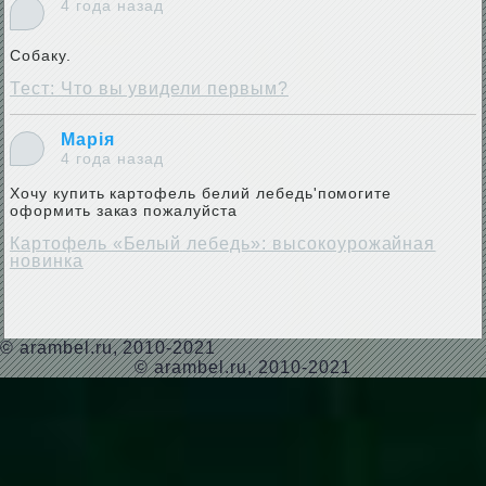
4 года назад
Собаку.
Тест: Что вы увидели первым?
Марія
4 года назад
Хочу купить картофель белий лебедь'помогите
оформить заказ пожалуйста
Картофель «Белый лебедь»: высокоурожайная
новинка
©
arambel.ru
, 2010-2021
© arambel.ru, 2010-2021