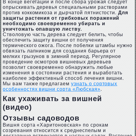
В конце вегетации и после сбора урожая следует
опрыскивать деревья специальными растворами
против коккомикоза и дырчатой пятнистости.
Для
защиты растения от грибковых поражений
необходимо своевременно убирать и
уничтожать опавшую листву.
Стволовую часть дерева следует белить, чтобы
обеспечить защиту вишни от получения
термического ожога. После побелки штамбы нужно
обвязать лапником для создания барьера от
мелких грызунов в зимний период. Регулярное
проведение осмотров вишневых деревьев
позволит своевременно обнаружить любые
изменения в состоянии растения и выработать
наиболее эффективный способ лечения вишни.
Мы вам также предлагаем
узнать о сортовых
особенностях вишни сорта «Любская»
.
Как ухаживать за вишней
(видео)
Отзывы садоводов
Вишня сорта «Харитоновская» по срокам
созревания относится к среднеспелым и
достаточно встречается в частных садах. Растение