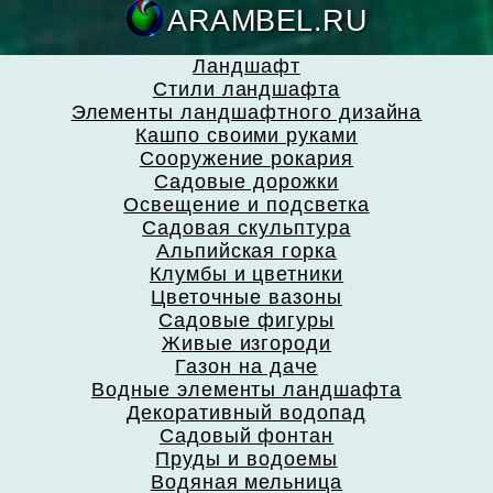
ARAMBEL.
Ландшафт
Стили ландшафта
Элементы ландшафтного дизайна
Кашпо своими руками
Сооружение рокария
Садовые дорожки
Освещение и подсветка
Садовая скульптура
Альпийская горка
Клумбы и цветники
Цветочные вазоны
Садовые фигуры
Живые изгороди
Газон на даче
Водные элементы ландшафта
Декоративный водопад
Садовый фонтан
Пруды и водоемы
Водяная мельница