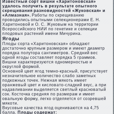
Известный сорт вишни «Харитоновская»
удалось получить в результате опытного
скрещивания разновидностей «Жуковская» и
«Алмазная».
Работы по скрещиванию
проводились опытными селекционерами Е. Н.
Харитоновой и О. С. Жуковым на территории
Всероссийского НИИ по генетике и селекции
плодовых растений имени Мичурина.
Ягоды
Плоды сорта «Харитоновская» обладают
достаточно крупным размером и имеют диаметр
порядка полутора сантиметров. Средний вес
одной ягоды составляет порядка 5 граммов.
Вишни характеризуются одномерностью и
округлой формой.
Основной цвет ягод темно-красный, присутствует
незначительное количество слабо заметных
подкожных точек. Нежная мякоть имеет
оранжевый цвет и кисловато-сладкий вкус, а при
надавливании выделяется светлый красноватый
сок. Косточка средняя по размерам и имеет
овальную форму, легко отделяется от созревшей
мякоти.
Вкусовые качества ягод оцениваются на 4,75
балла.
Плоды содержат: