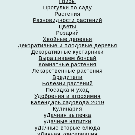
Грибы
Прогулки по саду
Растения
Разновидности растений
Цветы
Розарий
Хвойные деревья
Декоративные и плодовые деревья
Декоративные кустарники
Выращиваем бонсай
Комнатные растения
Лекарственные растения
Вредители
Болезни растений
Посадка и уход
Удобрения и агрохимия
Календарь садовода 2019
Кулинария
уДачная выпечка
уДачные напитки
уДачные вторые блюда
уДачная консервация