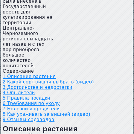
была внесена в
Государственный
реестр для
культивирования на
территории
Центрально-
Черноземного
региона семнадцать
лет назад и с тех
пор приобрела
большое
количество
почитателей.
Содержание
1
Описание растения
2
Какой сорт вишни выбрать (видео)
3
Достоинства и недостатки
4
Опылители
5
Правила посадки
6
Требования по уходу
7
Болезни и вредители
8
Как ухаживать за вишней (видео)
9
Отзывы садоводов
Описание растения