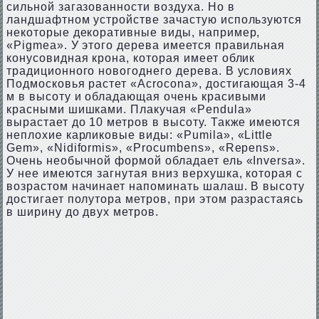
сильной загазованности воздуха. Но в
ландшафтном устройстве зачастую используются
некоторые декоративные виды, например,
«Pigmea». У этого дерева имеется правильная
конусовидная крона, которая имеет облик
традиционного новогоднего дерева. В условиях
Подмосковья растет «Acrocona», достигающая 3-4
м в высоту и обладающая очень красивыми
красными шишками. Плакучая «Pendula»
вырастает до 10 метров в высоту. Также имеются
неплохие карликовые виды: «Pumila», «Little
Gem», «Nidiformis», «Procumbens», «Repens».
Очень необычной формой обладает ель «Inversa».
У нее имеются загнутая вниз верхушка, которая с
возрастом начинает напоминать шалаш. В высоту
достигает полутора метров, при этом разрастаясь
в ширину до двух метров.