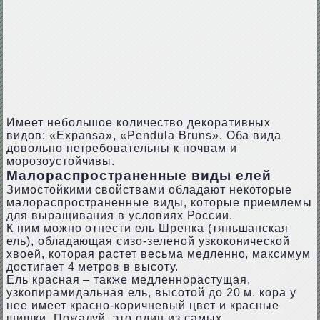
Имеет небольшое количество декоративных
видов: «Expansa», «Pendula Bruns». Оба вида
довольно нетребовательны к почвам и
морозоустойчивы.
Малораспространенные виды елей
Зимостойкими свойствами обладают некоторые
малораспространенные виды, которые приемлемы
для выращивания в условиях России.
К ним можно отнести ель Шренка (тяньшанская
ель), обладающая сизо-зеленой узкоконической
хвоей, которая растет весьма медленно, максимум
достигает 4 метров в высоту.
Ель красная – также медленнорастущая,
узкопирамидальная ель, высотой до 20 м. кора у
нее имеет красно-коричневый цвет и красные
шишки. Пожалуй, это один из самых