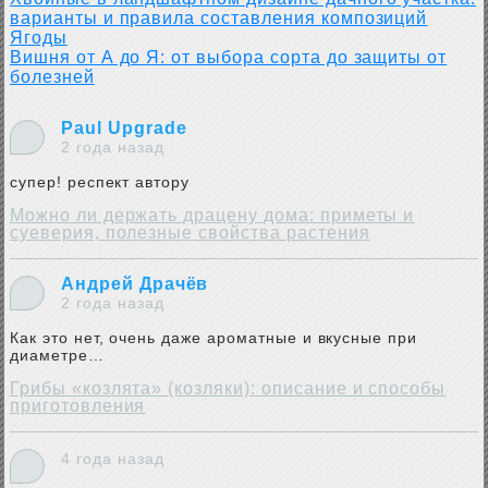
варианты и правила составления композиций
Ягоды
Вишня от А до Я: от выбора сорта до защиты от
болезней
Paul Upgrade
2 года назад
супер! респект автору
Можно ли держать драцену дома: приметы и
суеверия, полезные свойства растения
Андрей Драчёв
2 года назад
Как это нет, очень даже ароматные и вкусные при
диаметре…
Грибы «козлята» (козляки): описание и способы
приготовления
4 года назад