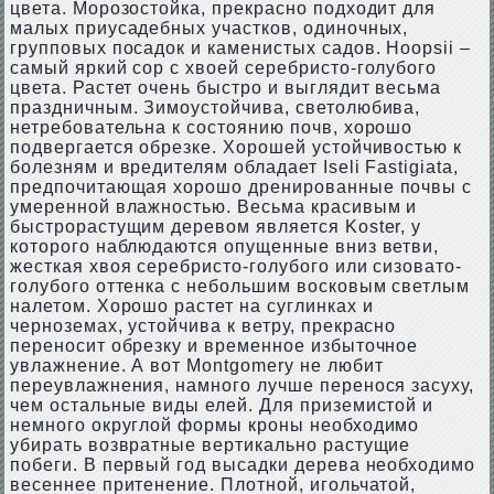
цвета. Морозостойка, прекрасно подходит для
малых приусадебных участков, одиночных,
групповых посадок и каменистых садов. Hoopsii –
самый яркий сор с хвоей серебристо-голубого
цвета. Растет очень быстро и выглядит весьма
праздничным. Зимоустойчива, светолюбива,
нетребовательна к состоянию почв, хорошо
подвергается обрезке. Хорошей устойчивостью к
болезням и вредителям обладает Iseli Fastigiata,
предпочитающая хорошо дренированные почвы с
умеренной влажностью. Весьма красивым и
быстрорастущим деревом является Koster, у
которого наблюдаются опущенные вниз ветви,
жесткая хвоя серебристо-голубого или сизовато-
голубого оттенка с небольшим восковым светлым
налетом. Хорошо растет на суглинках и
черноземах, устойчива к ветру, прекрасно
переносит обрезку и временное избыточное
увлажнение. А вот Montgomery не любит
переувлажнения, намного лучше перенося засуху,
чем остальные виды елей. Для приземистой и
немного округлой формы кроны необходимо
убирать возвратные вертикально растущие
побеги. В первый год высадки дерева необходимо
весеннее притенение. Плотной, игольчатой,