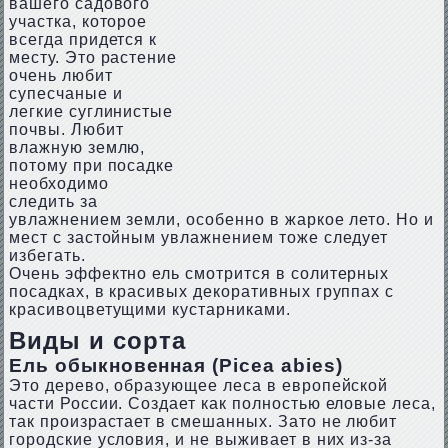
вашего садового
участка, которое
всегда придется к
месту. Это растение
очень любит
супесчаные и
легкие суглинистые
почвы. Любит
влажную землю,
потому при посадке
необходимо
следить за
увлажнением земли, особенно в жаркое лето. Но и
мест с застойным увлажнением тоже следует
избегать.
Очень эффектно ель смотрится в солитерных
посадках, в красивых декоративных группах с
красивоцветущими кустарниками.
Виды и сорта
Ель обыкновенная (Picea abies)
Это дерево, образующее леса в европейской
части России. Создает как полностью еловые леса,
так произрастает в смешанных. Зато не любит
городские условия, и не выживает в них из-за