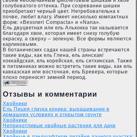
своим необычайным фиолетовым шишкам и хвое
голубоватого оттенка. При созревании шишки
приобретают черный цвет. Нетребовательна к
почве, любит влагу. Имеет несколько компактных
форм: «Bessneri Compacta» и «Nana».
Ель двуцветная или ель Алькокка так называется
благодаря хвое, которая имеет снизу голубую
окраску, а сверху – зеленую. Все формы являются
карликовыми.
В ботанических садах нашей страны встречаются
такие виды, как ель Глена, ель аянская/
хоккайдская, ель корейская, ель ситхинская. Также
в питомниках можно встретить такие виды, как ель
кавказская или восточная, ель Бревера, которые
плохо переносят зимний период.
Отзывы и комментарии
Хвойники
Ель Пицея глаука коника: выращивание в
домашних условиях и открытом грунте
Хвойники
Неприхотливые хвойные растения для дачи
Хвойники
Хвойные в ландшафтном дизайне дачного участка: