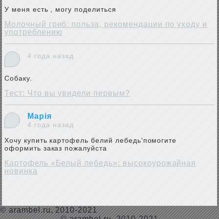
У меня есть , могу поделиться
Молочный гриб: польза, рекомендации по уходу и
употреблению
4 года назад
Собаку.
Тест: Что вы увидели первым?
Марія
4 года назад
Хочу купить картофель белий лебедь'помогите
оформить заказ пожалуйста
Картофель «Белый лебедь»: высокоурожайная
новинка
©
arambel.ru
, 2010-2021
© arambel.ru, 2010-2021