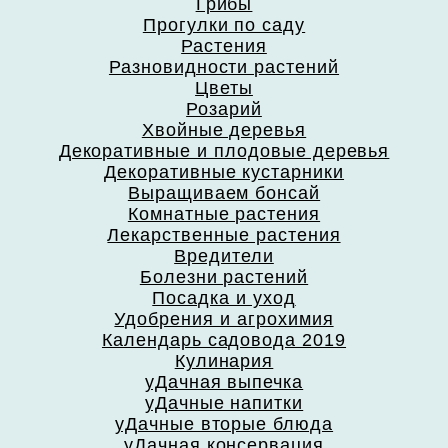
Грибы
Прогулки по саду
Растения
Разновидности растений
Цветы
Розарий
Хвойные деревья
Декоративные и плодовые деревья
Декоративные кустарники
Выращиваем бонсай
Комнатные растения
Лекарственные растения
Вредители
Болезни растений
Посадка и уход
Удобрения и агрохимия
Календарь садовода 2019
Кулинария
уДачная выпечка
уДачные напитки
уДачные вторые блюда
уДачная консервация