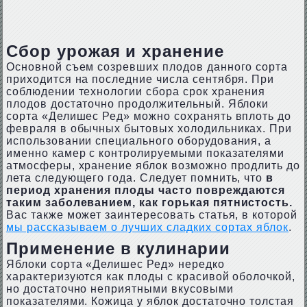
Сбор урожая и хранение
Основной съем созревших плодов данного сорта
приходится на последние числа сентября. При
соблюдении технологии сбора срок хранения
плодов достаточно продолжительный. Яблоки
сорта «Делишес Ред» можно сохранять вплоть до
февраля в обычных бытовых холодильниках. При
использовании специального оборудования, а
именно камер с контролируемыми показателями
атмосферы, хранение яблок возможно продлить до
лета следующего года. Следует помнить, что
в
период хранения плоды часто повреждаются
таким заболеванием, как горькая пятнистость.
Вас также может заинтересовать статья, в которой
мы рассказываем о лучших сладких сортах яблок
.
Применение в кулинарии
Яблоки сорта «Делишес Ред» нередко
характеризуются как плоды с красивой оболочкой,
но достаточно неприятными вкусовыми
показателями. Кожица у яблок достаточно толстая