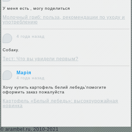
У меня есть , могу поделиться
Молочный гриб: польза, рекомендации по уходу и
употреблению
4 года назад
Собаку.
Тест: Что вы увидели первым?
Марія
4 года назад
Хочу купить картофель белий лебедь'помогите
оформить заказ пожалуйста
Картофель «Белый лебедь»: высокоурожайная
новинка
©
arambel.ru
, 2010-2021