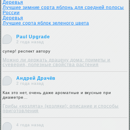
Деревья
Лучшие зимние сорта яблонь для средней полосы
России
Деревья
Лучшие сорта яблок зеленого цвета
Paul Upgrade
2 года назад
супер! респект автору
Можно ли держать драцену дома: приметы и
суеверия, полезные свойства растения
Андрей Драчёв
2 года назад
Как это нет, очень даже ароматные и вкусные при
диаметре…
Грибы «козлята» (козляки): описание и способы
приготовления
4 года назад