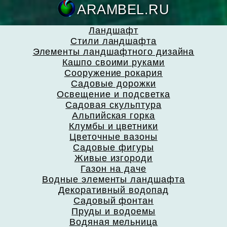
ARAMBEL.
Ландшафт
Стили ландшафта
Элементы ландшафтного дизайна
Кашпо своими руками
Сооружение рокария
Садовые дорожки
Освещение и подсветка
Садовая скульптура
Альпийская горка
Клумбы и цветники
Цветочные вазоны
Садовые фигуры
Живые изгороди
Газон на даче
Водные элементы ландшафта
Декоративный водопад
Садовый фонтан
Пруды и водоемы
Водяная мельница