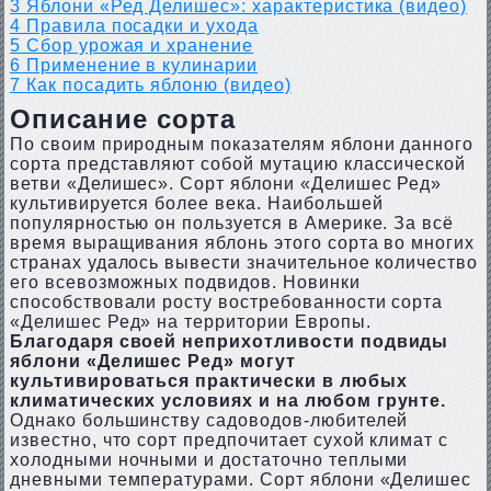
3
Яблони «Ред Делишес»: характеристика (видео)
4
Правила посадки и ухода
5
Сбор урожая и хранение
6
Применение в кулинарии
7
Как посадить яблоню (видео)
Описание сорта
По своим природным показателям яблони данного
сорта представляют собой мутацию классической
ветви «Делишес». Сорт яблони «Делишес Ред»
культивируется более века. Наибольшей
популярностью он пользуется в Америке. За всё
время выращивания яблонь этого сорта во многих
странах удалось вывести значительное количество
его всевозможных подвидов. Новинки
способствовали росту востребованности сорта
«Делишес Ред» на территории Европы.
Благодаря своей неприхотливости подвиды
яблони «Делишес Ред» могут
культивироваться практически в любых
климатических условиях и на любом грунте.
Однако большинству садоводов-любителей
известно, что сорт предпочитает сухой климат с
холодными ночными и достаточно теплыми
дневными температурами. Сорт яблони «Делишес