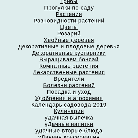
Грибы
Прогулки по саду
Растения
Разновидности растений
Цветы
Розарий
Хвойные деревья
Декоративные и плодовые деревья
Декоративные кустарники
Выращиваем бонсай
Комнатные растения
Лекарственные растения
Вредители
Болезни растений
Посадка и уход
Удобрения и агрохимия
Календарь садовода 2019
Кулинария
уДачная выпечка
уДачные напитки
уДачные вторые блюда
уДачная консервация