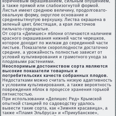
коричневым окрашиванием, сильным опушением,
а также прямой или слабоизогнутой формой.
Листья имеют среднюю величину, продолговато-
овальную форму, округлое основание и
средневытянутую верхушку. Листва окрашена в
зеленый цвет, блестящая, а края листочков
пильчато-городчатые.
От сорта «Делишес» яблони отличаются наличием
красного окрашивания нижней части черешков,
которое доходит по жилкам до серединной части
листьев. Показатели скороплодности достаточно
средние, а урожайность полностью зависит от
условий культивирования и грамотного ухода за
плодовыми растениями.
Неоспоримым достоинством сорта являются
высокие показатели товарных и
потребительских качеств собранных плодов.
Недостатками можно считать низкую адаптивность
к условиям культивирования, а также вероятность
повреждения яблок в процессе хранения горькой
пятнистостью.
При использовании «Делишес Ред» Крымской
опытной станцией по садоводству удалось
вывести такие сорта, как «Зимняя красавица», а
также «Пламя Эльбруса» и «Прикубанское»,