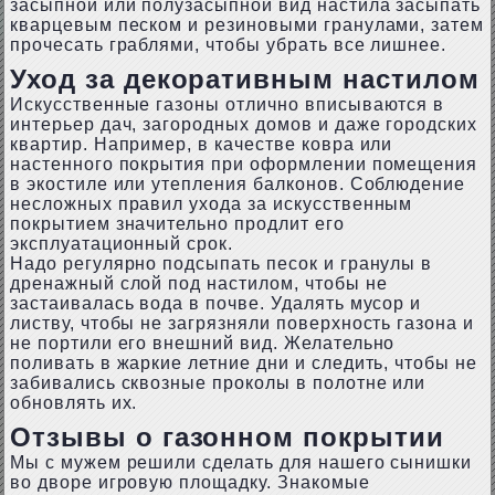
засыпной или полузасыпной вид настила засыпать
кварцевым песком и резиновыми гранулами, затем
прочесать граблями, чтобы убрать все лишнее.
Уход за декоративным настилом
Искусственные газоны отлично вписываются в
интерьер дач, загородных домов и даже городских
квартир. Например, в качестве ковра или
настенного покрытия при оформлении помещения
в экостиле или утепления балконов. Соблюдение
несложных правил ухода за искусственным
покрытием значительно продлит его
эксплуатационный срок.
Надо регулярно подсыпать песок и гранулы в
дренажный слой под настилом, чтобы не
застаивалась вода в почве. Удалять мусор и
листву, чтобы не загрязняли поверхность газона и
не портили его внешний вид. Желательно
поливать в жаркие летние дни и следить, чтобы не
забивались сквозные проколы в полотне или
обновлять их.
Отзывы о газонном покрытии
Мы с мужем решили сделать для нашего сынишки
во дворе игровую площадку. Знакомые