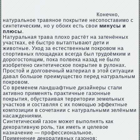
Конечно,
натуральное травяное покрытие несопоставимо с
синтетическим, но у обоих есть свои
минусы и
плюсы
.
Натуральная трава плохо растёт на затенённых
участках, её быстро вытаптывают дети и
животные. Уход за естественным покровом на
спортивных площадках всегда был трудоёмким и
дорогостоящим, пока полвека назад не было
изобретено синтетическое покрытие в рулонах.
Простой и долговечный материал в этой ситуации
давал большое преимущество перед натуральным
покровом.
Со временем ландшафтные дизайнеры стали
активно применять практичные газонные
покрытия, обустраивая территории земельных
участков и составляя с их помощью эффектные
композиции в сочетании с натуральными зелёными
насаждениями.
Синтетический газон может выполнять как
декоративную роль, так иметь и целевое
назначение — профессиональное.
Применение декоративных газонов: