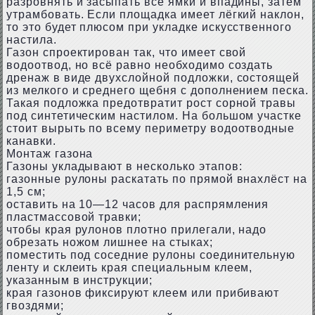
разровнять и засыпать все ямки и впадины, затем
утрамбовать. Если площадка имеет лёгкий наклон,
то это будет плюсом при укладке искусственного
настила.
Газон спроектирован так, что имеет свой
водоотвод, но всё равно необходимо создать
дренаж в виде двухслойной подложки, состоящей
из мелкого и среднего щебня с дополнением песка.
Такая подложка предотвратит рост сорной травы
под синтетическим настилом. На большом участке
стоит вырыть по всему периметру водоотводные
канавки.
Монтаж газона
Газоны укладывают в несколько этапов:
газонные рулоны раскатать по прямой внахлёст на
1,5 см;
оставить на 10—12 часов для распрямления
пластмассовой травки;
чтобы края рулонов плотно прилегали, надо
обрезать ножом лишнее на стыках;
поместить под соседние рулоны соединительную
ленту и склеить края специальным клеем,
указанным в инструкции;
края газонов фиксируют клеем или прибивают
гвоздями;