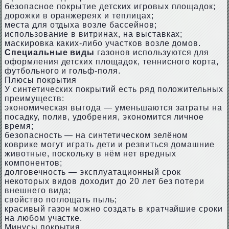
безопасное покрытие детских игровых площадок;
дорожки в оранжереях и теплицах;
места для отдыха возле бассейнов;
использование в витринах, на выставках;
маскировка каких-либо участков возле домов.
Специальные виды
газонов используются для
оформления детских площадок, теннисного корта,
футбольного и гольф-поля.
Плюсы покрытия
У синтетических покрытий есть ряд положительных
преимуществ:
экономическая выгода — уменьшаются затраты на
посадку, полив, удобрения, экономится личное
время;
безопасность — на синтетическом зелёном
коврике могут играть дети и резвиться домашние
животные, поскольку в нём нет вредных
компонентов;
долговечность — эксплуатационный срок
некоторых видов доходит до 20 лет без потери
внешнего вида;
свойство поглощать пыль;
красивый газон можно создать в кратчайшие сроки
на любом участке.
Минусы покрытия