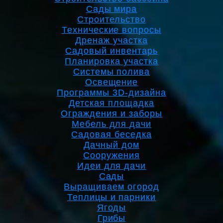
Сады мира
Строительство
Технические вопросы
Дренаж участка
Садовый инвентарь
Планировка участка
Системы полива
Освещение
Программы 3D-дизайна
Детская площадка
Ограждения и заборы
Мебель для дачи
Садовая беседка
Дачный дом
Сооружения
Идеи для дачи
Сады
Выращиваем огород
Теплицы и парники
Ягоды
Грибы