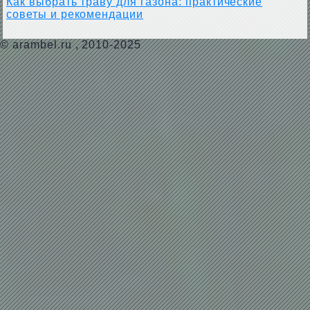
Как выбрать траву для газона: практические
советы и рекомендации
©
arambel.ru
, 2010-2025