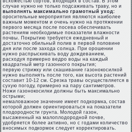
всхожестью сортов, входящих в состав. В этом
случае нужно не только подсаживать траву, но и
выполнять максимально грамотный уход:
оросительные мероприятия являются наиболее
важным моментом и очень нужно на протяжении
первого месяца после посева обеспечивать
растениям необходимые показатели влажности
почвы. Покрытию требуется ежедневный и
достаточно обильный полив в первой половине
дня или после захода солнца. При орошении
нужно распрыскивать воду дождеванием,
расходуя примерно ведро воды на каждый
квадратный метр газонного покрытия;
первую стрижку или скашивание газонокосилкой
нужно выполнять после того, как высота растений
составит 10-12 см. Срезка травы осуществляется в
сухую погоду, примерно на пару сантиметров.
Ножи газонокосилки должны быть максимально
острыми;
немаловажное значение имеет подкормка, состав
которой должен ориентироваться на показатели
плодородности грунта. Молодой газон,
высаженный на малоплодородной почве,
удобряется более активно, но с годами количество
вносимых подкормок следует корректировать.