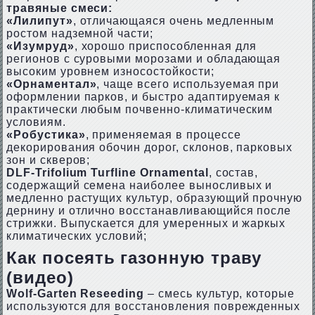
травяные смеси:
«Лилипут»
, отличающаяся очень медленным
ростом надземной части;
«Изумруд»
, хорошо приспособленная для
регионов с суровыми морозами и обладающая
высоким уровнем износостойкости;
«Орнаментал»
, чаще всего используемая при
оформлении парков, и быстро адаптируемая к
практически любым почвенно-климатическим
условиям.
«Робустика»
, применяемая в процессе
декорирования обочин дорог, склонов, парковых
зон и скверов;
DLF-Trifolium Turfline Ornamental
, состав,
содержащий семена наиболее выносливых и
медленно растущих культур, образующий прочную
дернину и отлично восстанавливающийся после
стрижки. Выпускается для умеренных и жаркых
климатических условий;
Как посеять газонную траву
(видео)
Wolf-Garten Reseeding
– смесь культур, которые
используются для восстановления поврежденных