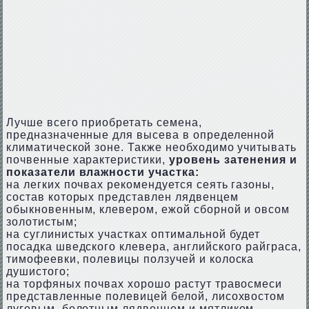
Лучше всего приобретать семена,
предназначенные для высева в определенной
климатической зоне. Также необходимо учитывать
почвенные характеристики,
уровень затенения и
показатели влажности участка:
на легких почвах рекомендуется сеять газоны,
состав которых представлен лядвенцем
обыкновенным, клевером, ежой сборной и овсом
золотистым;
на суглинистых участках оптимальной будет
посадка шведского клевера, английского райграса,
тимофеевки, полевицы ползучей и колоска
душистого;
на торфяных почвах хорошо растут травосмеси
представленные полевицей белой, лисохвостом
луговым, болотным лядвенцем и мятликом