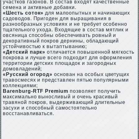
участков газонов. В состав входят качественные
семена и активные добавки.
«Шесть соток»
для малоопытных и начинающих
садоводов. Пригоден для выращивания в
разнообразных условиях и не требует особенно
тщательного ухода. Входящие в состав мятлик и
овсяница способны обеспечивать ровный и
декоративный покров дернины, обладающий
устойчивостью к вытаптыванию;
«Детский парк»
отличается повышенной мягкость
покрова и лучше всего подходит для оформления
территории детских площадок и загородных
домовладений;
«Русский огород»
основан на особых цветущих
травосмесях и представлен пятью популярными
коллекциями;
Ваrеnburg-RTF Prеmium
позволяет получить
максимально выносливый и очень красивый
травяной покров, выдерживающий длительные
засухи и способный самостоятельно
восстанавливаться.