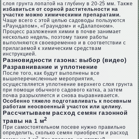
слоя грунта лопатой на глубину в 20-25 мм. Также
избавиться от сорной растительности на
участке можно химическими препаратами.
Чаще всего с этой целью садоводы пользуются
«Раундапом», «Граундом» и «Далапоном».
Процесс разложения химии в почве занимает
несколько недель, поэтому такие работы
выполняются своевременно и в соответствии с
прилагаемой к химическим средствам
инструкцией.
Разновидности газона: выбор (видео)
Разравнивание и уплотнение
После того, как будут выполнены все
вышеперечисленные мероприятия,
осуществляется уплотнение верхнего слоя грунта
при помощи обычного садового катка, а затем
почва разрыхляется и снова выравнивается.
Особенно тяжело подготавливать к посевным
работам неосвоенный участок или целину.
Рассчитываем расход семян газонной
2
травы на 1 м
При самостоятельном посеве нужно правильно
определить, сколько семян приобрести и расход
2