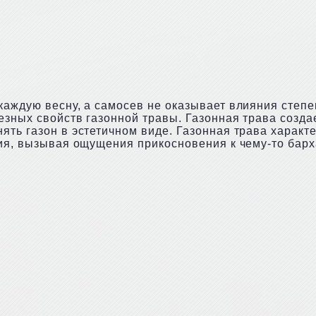
аждую весну, а самосев не оказывает влияния степен
езных свойств газонной травы. Газонная трава созда
ять газон в эстетичном виде. Газонная трава характ
тия, вызывая ощущения прикосновения к чему-то барх