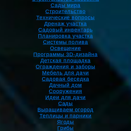
Сады мира
Строительство
Технические вопросы
Дренаж участка
Садовый инвентарь
Планировка участка
Системы полива
Освещение
Программы 3D-дизайна
Детская площадка
Ограждения и заборы
Мебель для дачи
Садовая беседка
Дачный дом
Сооружения
Идеи для дачи
Сады
Выращиваем огород
Теплицы и парники
Ягоды
Грибы