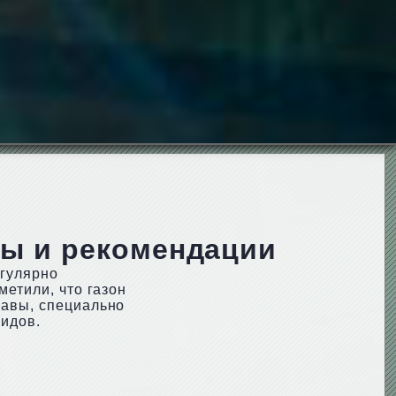
ты и рекомендации
егулярно
метили, что газон
равы, специально
видов.