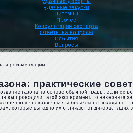
уДачные десерты
уДачные закуски
Питомцы
Прочее
Консультация эксперта
Ответы на вопросы
События
Вопросы
еты и рекомендации
газона: практические сове
оздание газона на основе обычной травы, если ее р
ли вы проводили такой эксперимент, то наверняка за
 особенно не поваляешься и босиком не походишь. Т
вам, которые выгодно их отличают от дикорастущих 