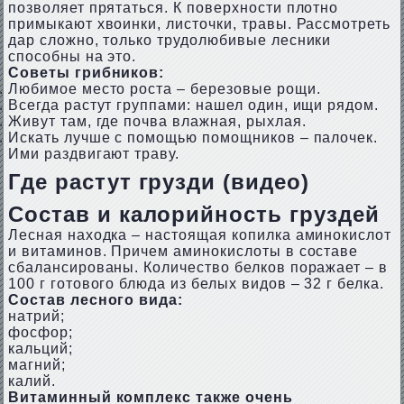
позволяет прятаться. К поверхности плотно
примыкают хвоинки, листочки, травы. Рассмотреть
дар сложно, только трудолюбивые лесники
способны на это.
Советы грибников:
Любимое место роста – березовые рощи.
Всегда растут группами: нашел один, ищи рядом.
Живут там, где почва влажная, рыхлая.
Искать лучше с помощью помощников – палочек.
Ими раздвигают траву.
Где растут грузди (видео)
Состав и калорийность груздей
Лесная находка – настоящая копилка аминокислот
и витаминов. Причем аминокислоты в составе
сбалансированы. Количество белков поражает – в
100 г готового блюда из белых видов – 32 г белка.
Состав лесного вида:
натрий;
фосфор;
кальций;
магний;
калий.
Витаминный комплекс также очень