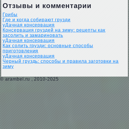
Отзывы и комментарии
Грибы
Где и когда собирают грузди
уДачная консервация
Консервация груздей на зиму: рецепты как
засолить и замариновать
уДачная консервация
Как солить грузди: основные способы
приготовления
уДачная консервация
Черный груздь: способы и правила заготовки на
зиму
©
arambel.ru
, 2010-2025