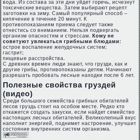
вода. Из состава за эти дни уйдет горечь, исчезнут
токсические вещества. Затем выбирают рецепт
заготовки на зиму. Самый популярный способ –
кипячение в течение 20 минут. К
противопоказаниям приема следует также
отнестись со вниманием. Нельзя подвергать
организм опасностям и стрессам.
Кому не
советуют увлекаться грибными блюдами:
острое воспаление желудочных систем;
гастрит;
пищевые расстройства.
С древних времен люди знают, что грузди, как и
другие грибы, противопоказаны детям. Начинают
разрешать пробовать лесные находки после 6 лет.
Полезные свойства груздей
(видео)
Среди большого семейства грибных обитателей
лесов груздь стоит на особом месте. Редко кто
откажется создать закуски, если найдет семейство
настоящих лесных обитателей. Великолепный вкус
наполнит энергией, поднимет настроение, улучшит
состояние внутренних систем организма.