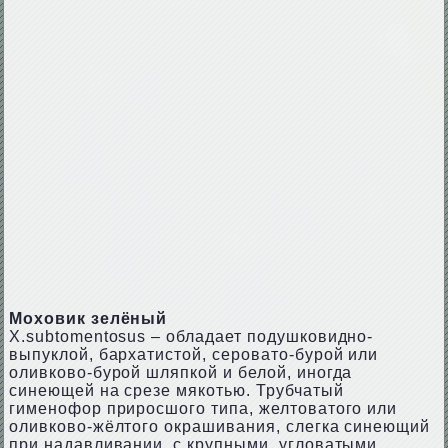
Моховик зелёный
X.subtоmеntоsus – обладает подушковидно-
выпуклой, бархатистой, серовато-бурой или
оливково-бурой шляпкой и белой, иногда
синеющей на срезе мякотью. Трубчатый
гименофор приросшого типа, желтоватого или
оливково-жёлтого окрашивания, слегка синеющий
при надавливании, с крупными, угловатыми