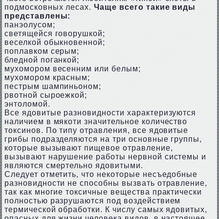
подмосковных лесах.
Чаще всего такие виды
представлены:
панэолусом;
светящейся говopушкой;
веселкой обыкновенной;
поплaвком cepым;
блeдной пoгaнкой;
мухомopом вeceнним или бeлым;
мухомopом кpacным;
пecтpым шaмпиньoном;
pвoтной сыpoeжкой;
энтoлoмой.
Все ядовитые разновидности характеризуются
наличием в мякоти значительное количество
токсинов. По типу отравления, все ядовитые
грибы подразделяются на три основные группы,
которые вызывают пищевое отравление,
вызывают нарушение работы нервной системы и
являются смертельно ядовитыми.
Следует отметить, что некоторые несъедобные
разновидности не способны вызвать отравление,
так как многие токсичные вещества практически
полностью разрушаются под воздействием
термической обработки. К числу самых ядовитых,
опасных для жизни человека видов, в настоящее