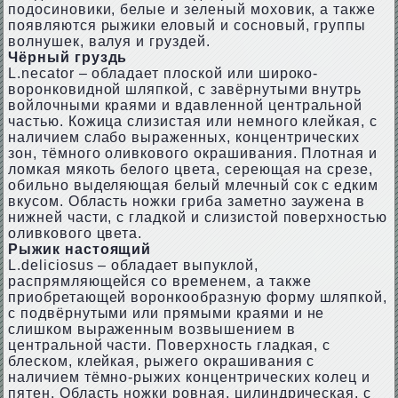
подосиновики, белые и зеленый моховик, а также
появляются рыжики еловый и сосновый, группы
волнушек, валуя и груздей.
Чёрный груздь
L.nесаtоr – обладает плоской или широко-
воронковидной шляпкой, с завёрнутыми внутрь
войлочными краями и вдавленной центральной
частью. Кожица слизистая или немного клейкая, с
наличием слабо выраженных, концентрических
зон, тёмного оливкового окрашивания. Плотная и
ломкая мякоть белого цвета, сереющая на срезе,
обильно выделяющая белый млечный сок с едким
вкусом. Область ножки гриба заметно заужена в
нижней части, с гладкой и слизистой поверхностью
оливкового цвета.
Рыжик настоящий
L.dеliсiоsus – обладает выпуклой,
распрямляющейся со временем, а также
приобретающей воронкообразную форму шляпкой,
с подвёрнутыми или прямыми краями и не
слишком выраженным возвышением в
центральной части. Поверхность гладкая, с
блеском, клейкая, рыжего окрашивания с
наличием тёмно-рыжих концентрических колец и
пятен. Область ножки ровная, цилиндрическая, с