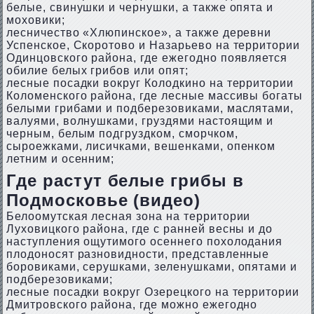
белые, свинушки и чернушки, а также опята и
моховики;
лесничество «Хлюпинское», а также деревни
Успенское, Скоротово и Назарьево на территории
Одинцовского района, где ежегодно появляется
обилие белых грибов или опят;
лесные посадки вокруг Колодкино на территории
Коломенского района, где лесные массивы богаты
белыми грибами и подберезовиками, маслятами,
валуями, волнушками, груздями настоящим и
черным, белым подгруздком, сморчком,
сыроежками, лисичками, вешенками, опенком
летним и осенним;
Где растут белые грибы в
Подмосковье (видео)
Белоомутская лесная зона на территории
Луховицкого района, где с ранней весны и до
наступления ощутимого осеннего похолодания
плодоносят разновидности, представленные
боровиками, серушками, зеленушками, опятами и
подберезовиками;
лесные посадки вокруг Озерецкого на территории
Дмитровского района, где можно ежегодно