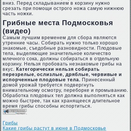
вниз. Перед складыванием в корзину нужно
срезать при помощи острого ножа самую нижнюю
часть ножки.
Грибные места Подмосковья
(видео)
Самым лучшим временем для сбора являются
утренние часы. Собирать нужно только хорошо
знакомые, съедобные разновидности. Плодовые
тела, выделяющие значительное количество
млечного сока, должны собираться в отдельную
корзину. Нельзя пробовать незнакомые грибы на
вкус.
Категорически нельзя собирать
перезрелые, ослизлые, дряблые, червивые и
испорченные плодовые тела.
Принесенный
домой урожай требуется подвергнуть
внимательному осмотру, переборке и промыванию.
Обработка плодовых тел должна выполняться как
можно быстрее, так как хранящееся длительное
время грибы способны испортиться.
Грибы
Какие грибы растут в июне в Подмосковье