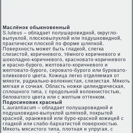
Маслёнок обыкновенный
S.lutеus – обладает полушаровидной, округло-
выпуклой, плосковыпуклой или подушковидной,
практически плоской по форме шляпкой.
Поверхность может быть гладкой, слегка
слизистой, коричневого, тёмного коричневого и
шоколадно-коричневого, красновато-коричневого
и красно-бурого, желтовато-коричневого и
желтовато-бурого, серовато-бурого или буровато-
оливкового цвета. Кожица легко отделяемая от
мякоти, радиально-волокнистая, слизистая. Мякоть
мягкая и сочная. Область ножки цилиндрическая,
сплошного типа, с продольной волокнистостью,
беловатого цвета или с желтым оттенком.
Подосиновик красный
L.аurаntiасum – обладает полушаровидной и
подушковидно-выпуклой шляпкой, покрытой
красной, оранжевой или буро-красной кожицей с
гладкой или слабо-бархатистой поверхностью.
Мякоть мясистого типа, плотная и упругая, с