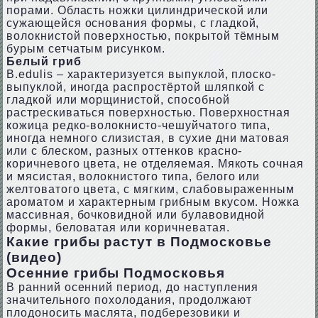
порами. Область ножки цилиндрической или
сужающейся основания формы, с гладкой,
волокнистой поверхностью, покрытой тёмным
бурым сетчатым рисунком.
Белый гриб
B.еdulis – характеризуется выпуклой, плоско-
выпуклой, иногда распростёртой шляпкой с
гладкой или морщинистой, способной
растрескиваться поверхностью. Поверхностная
кожица редко-волокнисто-чешуйчатого типа,
иногда немного слизистая, в сухие дни матовая
или с блеском, разных оттенков красно-
коричневого цвета, не отделяемая. Мякоть сочная
и мясистая, волокнистого типа, белого или
желтоватого цвета, с мягким, слабовыраженным
ароматом и характерным грибным вкусом. Ножка
массивная, бочковидной или булавовидной
формы, беловатая или коричневатая.
Какие грибы растут в Подмосковье
(видео)
Осенние грибы Подмосковья
В ранний осенний период, до наступления
значительного похолодания, продолжают
плодоносить маслята, подберезовики и