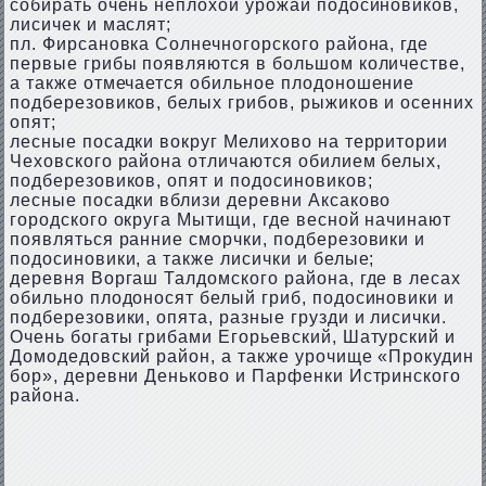
собирать очень неплохой урожай подосиновиков,
лисичек и маслят;
пл. Фирсановка Солнечногорского района, где
первые грибы появляются в большом количестве,
а также отмечается обильное плодоношение
подберезовиков, белых грибов, рыжиков и осенних
опят;
лесные посадки вокруг Мелихово на территории
Чеховского района отличаются обилием белых,
подберезовиков, опят и подосиновиков;
лесные посадки вблизи деревни Аксаково
городского округа Мытищи, где весной начинают
появляться ранние сморчки, подберезовики и
подосиновики, а также лисички и белые;
деревня Воргаш Талдомского района, где в лесах
обильно плодоносят белый гриб, подосиновики и
подберезовики, опята, разные грузди и лисички.
Очень богаты грибами Егорьевский, Шатурский и
Домодедовский район, а также урочище «Прокудин
бор», деревни Деньково и Парфенки Истринского
района.