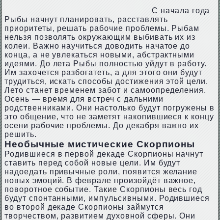
С начала года
Рыбы начнут планировать, расставлять
приоритеты, решать рабочие проблемы. Рыбам
нельзя позволять окружающим выбивать их из
колеи. Важно научиться доводить начатое до
конца, а не увлекаться новыми, абстрактными
идеями. До лета Рыбы полностью уйдут в работу.
Им захочется разбогатеть, а для этого они будут
трудиться, искать способы достижения этой цели.
Лето станет временем забот и самоопределения.
Осень — время для встреч с дальними
родственниками. Они настолько будут погружены в
это общение, что не заметят накопившиеся к концу
осени рабочие проблемы. До декабря важно их
решить.
Необычные мистические Скорпионы
Родившиеся в первой декаде Скорпионы начнут
ставить перед собой новые цели. Им будут
надоедать привычные роли, появится желание
новых эмоций. В феврале произойдёт важное,
поворотное событие. Такие Скорпионы весь год
будут спонтанными, импульсивными. Родившиеся
во второй декаде Скорпионы займутся
творчеством, развитием духовной сферы. Они