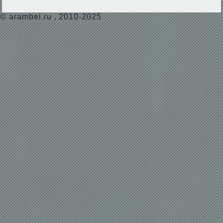
©
arambel.ru
, 2010-2025