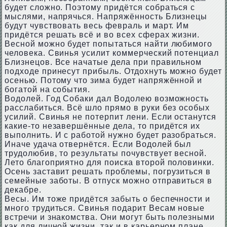
будет сложно. Поэтому придётся собраться с
мыслями, напрячься. Напряжённость Близнецы
будут чувствовать весь февраль и март. Им
придётся решать всё и во всех сферах жизни.
Весной можно будет попытаться найти любимого
человека. Свинья усилит коммерческий потенциал
Близнецов. Все начатые дела при правильном
подходе принесут прибыль. Отдохнуть можно будет
осенью. Потому что зима будет напряжённой и
богатой на события.
Водолей. Год Собаки дал Водолею возможность
расслабиться. Всё шло прямо в руки без особых
усилий. Свинья не потерпит лени. Если останутся
какие-то незавершённые дела, то придётся их
выполнить. И с работой нужно будет разобраться.
Иначе удача отвернётся. Если Водолей был
трудолюбив, то результаты почувствует весной.
Лето благоприятно для поиска второй половинки.
Осень заставит решать проблемы, погрузиться в
семейные заботы. В отпуск можно отправиться в
декабре.
Весы. Им тоже придётся забыть о беспечности и
много трудиться. Свинья подарит Весам новые
встречи и знакомства. Они могут быть полезными
как для личной жизни, так и в карьерном плане.