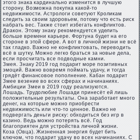
этого знака кардинально изменится в лучшую
сторону. Возможна покупка какой-то
недвижимости. Астрологи советуют Кроликам
следить за своим здоровьем, потому что есть риск
набрать вес. Также стоит избегать конфликтов.
Дракон. Этому знаку рекомендуется уделить
больше времени карьере. Фортуна будет на его
стороне в этой сфере. А вот в личной жизни не всё
так гладко. Важно не конфликтовать, переводить
всё в шутку. Можно легко браться за новые дела,
если просчитать все подводные камни.
Змея. Знаку 2019 год подарит море позитивных
эмоций. Важно вовремя поймать удачу, и тогда
грядёт финансовое пополнение. Кабан подарит
Змее везение во всех сферах и начинаниях.
Амбиции Змеи в 2019 году реализуются.
Лошадь. Трудолюбие Лошади принесёт ей лишь
положительные результаты. Она заработает много
денег, на которые можно приобрести
недвижимость или что-то ценное. Важно не
подвергать деньги риску: обходиться без игр в
казино. Ведь можно потерять всё. Год
благоприятен для устройства личной жизни.
Коза (Овца). Жизненная энергия будет бить
ключом, что подарит удачу во всех начинаниях. С