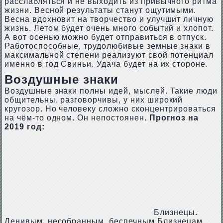
расслабляться и не выходить из привычного ритма
жизни. Весной результаты станут ощутимыми.
Весна вдохновит на творчество и улучшит личную
жизнь. Летом будет очень много событий и хлопот.
А вот осенью можно будет отправиться в отпуск.
Работоспособные, трудолюбивые земные знаки в
максимальной степени реализуют свой потенциал
именно в год Свиньи. Удача будет на их стороне.
Воздушные знаки
Воздушные знаки полны идей, мыслей. Такие люди
общительны, разговорчивы, у них широкий
кругозор. Но человеку сложно сконцентрироваться
на чём-то одном. Он непостоянен.
Прогноз на
2019 год:
Близнецы.
Ленивым, несобранным, беспечным Близнецам