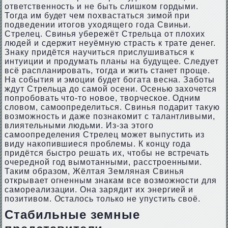
ответственность и не быть слишком гордыми.
Тогда им будет чем похвастаться зимой при
подведении итогов уходящего года Свиньи.
Стрелец. Свинья убережёт Стрельца от плохих
людей и сдержит неуёмную страсть к трате денег.
Знаку придётся научиться прислушиваться к
интуиции и продумать планы на будущее. Следует
всё распланировать, тогда и жить станет проще.
На события и эмоции будет богата весна. Заботы
ждут Стрельца до самой осени. Осенью захочется
попробовать что-то новое, творческое. Одним
словом, самоопределиться. Свинья подарит такую
возможность и даже познакомит с талантливыми,
влиятельными людьми. Из-за этого
самоопределения Стрелец может выпустить из
виду накопившиеся проблемы. К концу года
придётся быстро решать их, чтобы не встречать
очередной год вымотанными, расстроенными.
Таким образом, Жёлтая Земляная Свинья
открывает огненным знакам все возможности для
самореализации. Она зарядит их энергией и
позитивом. Осталось только не упустить своё.
Стабильные земные