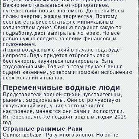
Важно не отказываться от корпоративов,
путешествий, новых знакомств. До осени Весы
полны энергии, жажды творчества. Поэтому
осенью есть риск остаться с минимальным
количеством денег. Свинья подкинет какую-то
подработку, даст выиграть в лотерею. Но всё
равно нужно следить за своим финансовым
положением.
Людям воздушных стихий в начале года будет
непросто. Ведь придётся отбросить свою
беспечность, научиться планировать, быть
трудолюбивыми. Только в этом случае Свинья
одарит везением, успехом и поможет исполнению
всех желаний и планов.
Переменчивые водные люди
Представители водной стихии чувствительны,
ранимы, эмоциональны. Они остро чувствуют
окружающий мир, у них часто меняется
настроение, меняются они сами и их поступки.
Интересно, что же подарит водным людям 2019
год.
Странные ранимые Раки
Свинья добавит Раку много хлопот. Но он не