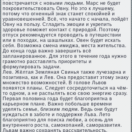
повстречается с новыми людьми. Марс не будет
покровительствовать Овну. Но это к лучшему,
потому что огненный знак станет спокойней и
уравновешенней. Всё, что начато с начала, пойдёт
Овну на пользу. Сгладить эмоции и укрепить
здоровье поможет контакт с природой. Поэтому
отпуск рекомендуется проводить в путешествии
или в походах, на шашлыках. Овен будет искать
себя. Возможна смена имиджа, места жительства.
До конца года важно завершить всё
запланированное. Для этого в течение года нужно
грамотно расставлять приоритеты и
формулировать задачи.
Лев. Жёлтая Земляная Свинья также лучезарна и
позитивна, как и Лев. Она предоставит этому знаку
множество возможностей. В голове Львов
появятся планы. Следует сосредоточиться на чём-
то одном, а не распылять всю свою энергию сразу.
Первая половина года будет благоприятна в
карьерном плане. Важно побольше времени
уделять семье, близким людям. Ведь они будут
нуждаться в заботе и поддержке Льва. Лето
благоприятно для поиска любви, а осень для
внутреннего роста, самокопаний, саморазвития.
Львам важно сохранять рассудительность,