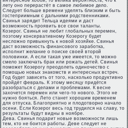
интересное хобби, то велика вероятность, что к
лету оно перерастёт в самое любимое дело.
Следует больше времени уделять близким и быть
гостеприимным с дальними родственниками.
Свинья зарядит Тельца идеями и даст
возможность проявить все свои таланты.
Козерог. Свинья не любит глобальных перемен,
поэтому консервативному Козерогу будет
несложно привыкнуть к новой хозяйке. Свинья
даст возможность финансового заработка,
исполнит желание о поиске своей второй
половинки. А если такая уже имеется, то можно
смело заключать брак или рожать детей. Свинья
поможет Козерогу преодолеть одиночество с
помощью новых знакомств и интересных встреч.
Год будет зависеть от того, насколько продуктивно
пройдёт февраль. К этому месяцу придётся
разобраться с делами и проблемами. К весне
захочется перемен или чего-то нового. Этого не
нужно бояться. Лето станет хорошим временем
для отпуска. Благоприятно и плодотворно начало
осени. Если Козерог весь год трудился на славу, то
результаты будут видны в ноябре.
Дева. Свинья подарит новые возможности лишь
тем, кто не боится работы. Деве следует не