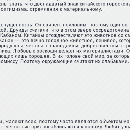
ны знать, что двенадцатый знак китайского гороскоп
оптимизма, стремления к материальному.
спущенность. Он свиреп, неуловим, поэтому одинок. 
й. Друиды считали, что в этом звере сосредоточена 
 Кабаном. Китайцы отождествляют это животное со с
Кабан — это вечно голодное животное, ленивое, кото
родушны, честны, справедливы, добросовестны, стр
ьника. Любовь к роскоши делает их материалистами.
ющих лишь хорошее. В их голове свой мир, за котор
ромиссу. Поэтому окружающие считают их слабаками.
, жалеют всех, поэтому часто являются объектом ма
с лёгкостью приспосабливаются к новому. Любят узна