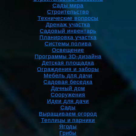
Сады мира
Строительство
Технические вопросы
Дренаж участка
Садовый инвентарь
Планировка участка
Системы полива
Освещение
Программы 3D-дизайна
Детская площадка
Ограждения и заборы
Мебель для дачи
Садовая беседка
Дачный дом
Сооружения
Идеи для дачи
Сады
Выращиваем огород
Теплицы и парники
Ягоды
Грибы