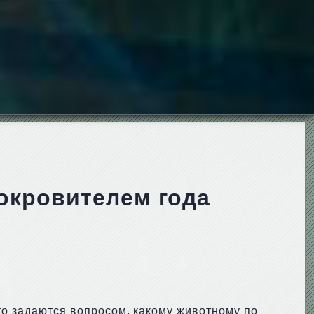
покровителем года
кто задаются вопросом, какому животному по