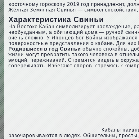
восточному гороскопу 2019 год принадлежит, долж
Жёлтая Земляная Свинья — символ спокойствия, 
Характеристика Свиньи
На Востоке Кабан символизирует наслаждение, ра
необузданным, а обитающий дома — ручной свинко
очень сложно. У Японцев бог Войны изображался
поверхностные представления о кабане. Для них 
Родившиеся в год Свиньи
обычно спокойны, доб
жизни могут превратить такого человека в отшел
эмоций, переживаний. Стремятся видеть в окружа
сопереживать. Избегают споров, стремясь к комп
Кабаны наивны
разочаровываются в людях. Общительны, просты, 