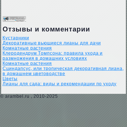
Отзывы и комментарии
Кустарники
Декоративные вьющиеся лианы для дачи
Комнатные растения
Клеродендрум Томпсона: правила ухода и
размножения в домашних условиях
Комнатные растения
Сциндапсус, или тропическая декоративная лиана,
в домашнем цветоводстве
Цветы
Лианы для сада: виды и рекомендации по уходу
©
arambel.ru
, 2010-2025