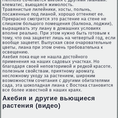
клематис, вьющаяся жимолость.
Травянистые лилейники, хосты, полынь,
посаженные под лианой, хорошо оттеняют ее.
Прекрасно смотрится это растение на стене не
слишком большого помещения (балкона, лоджии),
выращивать эту лиану в домашних условиях
вполне реально. При этом нужно быть готовым к
тому, что она зацветет лишь на четвертый год, если
вообще зацветет. Выпуская свои очаровательные
цветы, лиана при этом очень требовательна к
освещению.
Акебия пока еще не нашла достойного
применения на наших садовых участках. Но
благодаря своей неповторимой и редкой красоте,
полезным свойствам, приятному аромату,
несложному уходу за растением, широким
возможностям сочетания с другими обитателями
сада, эта шоколадная лиана с Востока становится
все более известной в наших краях.
Акебия и другие вьющиеся
растения (видео)