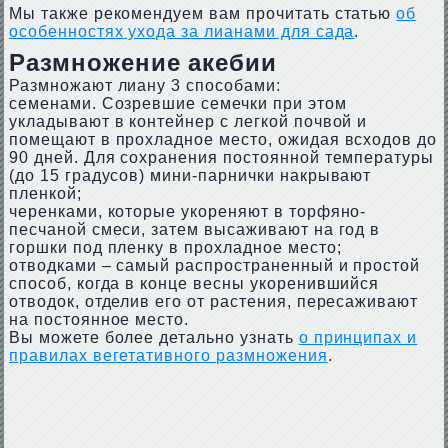
Мы также рекомендуем вам прочитать статью
об
особенностях ухода за лианами для сада
.
Размножение акебии
Размножают лиану 3 способами:
семенами. Созревшие семечки при этом
укладывают в контейнер с легкой почвой и
помещают в прохладное место, ожидая всходов до
90 дней. Для сохранения постоянной температуры
(до 15 градусов) мини-парнички накрывают
пленкой;
черенками, которые укореняют в торфяно-
песчаной смеси, затем высаживают на год в
горшки под пленку в прохладное место;
отводками – самый распространенный и простой
способ, когда в конце весны укоренившийся
отводок, отделив его от растения, пересаживают
на постоянное место.
Вы можете более детально узнать
о принципах и
правилах вегетативного размножения
.