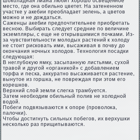
Шоколадная лиана любит хорошо освещенное
место, где она обильно цветет. На затененном
участке у акебии преобладает зелень, а цветов
можно и не дождаться.
Саженцы акебии предпочтительнее приобретать
весною. Выбирать следует средние по величине
экземпляры, с еще не открывшимися почками. Из-
за чувствительности молодых растений к холоду
не стоит рисковать ими, высаживая в почву до
окончания ночных холодов. Технология посадки
следующая:
В неглубокую ямку, засыпанную листьями, сухой
травой и другой «органикой» с добавлением
торфа и песка, аккуратно высаживается растение,
вынутое из горшка, не повреждая при этом его
корешков.
Верхний слой земли слегка трамбуется.
Затем необходим обильный полив не холодной
водой.
Побеги подвязываются к опоре (проволока,
палочки).
Чтобы достигнуть сильных побегов, их верхушки
несколько раз прищипываются.