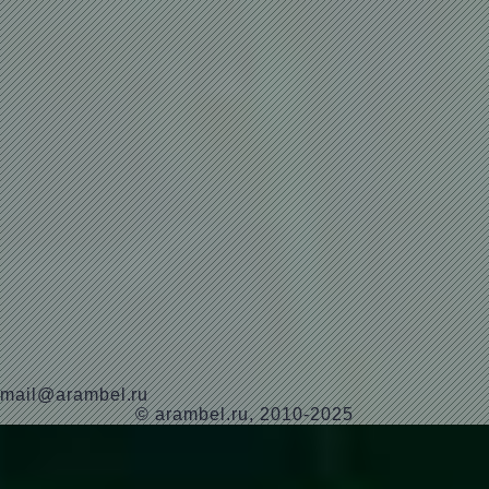
mail@arambel.ru
© arambel.ru, 2010-2025