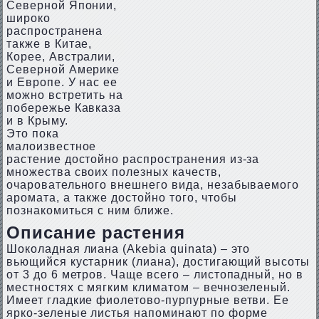
Северной Японии,
широко
распространена
также в Китае,
Корее, Австралии,
Северной Америке
и Европе. У нас ее
можно встретить на
побережье Кавказа
и в Крыму.
Это пока
малоизвестное
растение достойно распространения из-за
множества своих полезных качеств,
очаровательного внешнего вида, незабываемого
аромата, а также достойно того, чтобы
познакомиться с ним ближе.
Описание растения
Шоколадная лиана (Akebia quinata) – это
вьющийся кустарник (лиана), достигающий высоты
от 3 до 6 метров. Чаще всего – листопадный, но в
местностях с мягким климатом – вечнозеленый.
Имеет гладкие фиолетово-пурпурные ветви. Ее
ярко-зеленые листья напоминают по форме