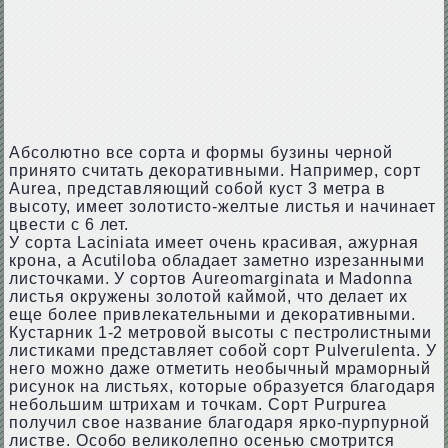
Абсолютно все сорта и формы бузины черной
принято считать декоративными. Например, сорт
Aurea, представляющий собой куст 3 метра в
высоту, имеет золотисто-желтые листья и начинает
цвести с 6 лет.
У сорта Laciniata имеет очень красивая, ажурная
крона, а Acutiloba обладает заметно изрезанными
листочками. У сортов Aureomarginata и Madonna
листья окружены золотой каймой, что делает их
еще более привлекательными и декоративными.
Кустарник 1-2 метровой высоты с пестролистными
листиками представляет собой сорт Pulverulenta. У
него можно даже отметить необычный мраморный
рисунок на листьях, которые образуется благодаря
небольшим штрихам и точкам. Сорт Purpurea
получил свое название благодаря ярко-пурпурной
листве. Особо великолепно осенью смотрится