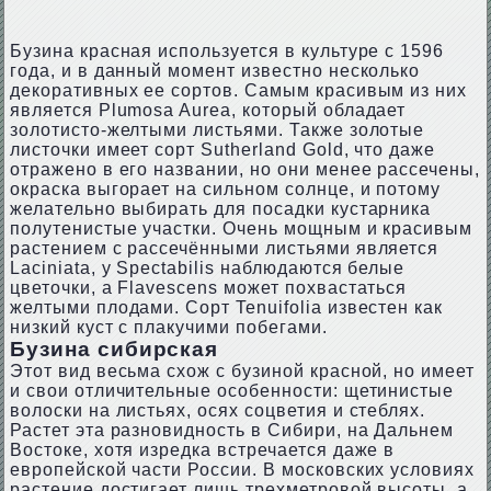
Бузина красная используется в культуре с 1596
года, и в данный момент известно несколько
декоративных ее сортов. Самым красивым из них
является Plumosa Aurea, который обладает
золотисто-желтыми листьями. Также золотые
листочки имеет сорт Sutherland Gold, что даже
отражено в его названии, но они менее рассечены,
окраска выгорает на сильном солнце, и потому
желательно выбирать для посадки кустарника
полутенистые участки. Очень мощным и красивым
растением с рассечёнными листьями является
Laciniata, у Spectabilis наблюдаются белые
цветочки, а Flavescens может похвастаться
желтыми плодами. Сорт Tenuifolia известен как
низкий куст с плакучими побегами.
Бузина сибирская
Этот вид весьма схож с бузиной красной, но имеет
и свои отличительные особенности: щетинистые
волоски на листьях, осях соцветия и стеблях.
Растет эта разновидность в Сибири, на Дальнем
Востоке, хотя изредка встречается даже в
европейской части России. В московских условиях
растение достигает лишь трехметровой высоты, а