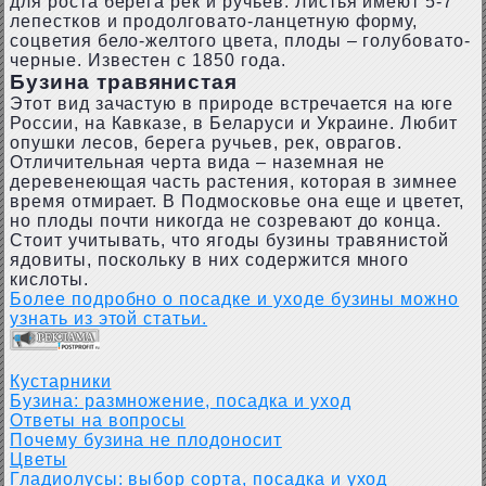
для роста берега рек и ручьев. Листья имеют 5-7
лепестков и продолговато-ланцетную форму,
соцветия бело-желтого цвета, плоды – голубовато-
черные. Известен с 1850 года.
Бузина травянистая
Этот вид зачастую в природе встречается на юге
России, на Кавказе, в Беларуси и Украине. Любит
опушки лесов, берега ручьев, рек, оврагов.
Отличительная черта вида – наземная не
деревенеющая часть растения, которая в зимнее
время отмирает. В Подмосковье она еще и цветет,
но плоды почти никогда не созревают до конца.
Стоит учитывать, что ягоды бузины травянистой
ядовиты, поскольку в них содержится много
кислоты.
Более подробно о посадке и уходе бузины можно
узнать из этой статьи.
Кустарники
Бузина: размножение, посадка и уход
Ответы на вопросы
Почему бузина не плодоносит
Цветы
Гладиолусы: выбор сорта, посадка и уход