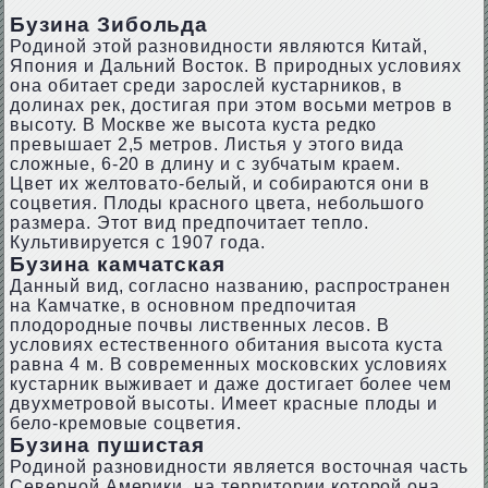
Бузина Зибольда
Родиной этой разновидности являются Китай,
Япония и Дальний Восток. В природных условиях
она обитает среди зарослей кустарников, в
долинах рек, достигая при этом восьми метров в
высоту. В Москве же высота куста редко
превышает 2,5 метров. Листья у этого вида
сложные, 6-20 в длину и с зубчатым краем.
Цвет их желтовато-белый, и собираются они в
соцветия. Плоды красного цвета, небольшого
размера. Этот вид предпочитает тепло.
Культивируется с 1907 года.
Бузина камчатская
Данный вид, согласно названию, распространен
на Камчатке, в основном предпочитая
плодородные почвы лиственных лесов. В
условиях естественного обитания высота куста
равна 4 м. В современных московских условиях
кустарник выживает и даже достигает более чем
двухметровой высоты. Имеет красные плоды и
бело-кремовые соцветия.
Бузина пушистая
Родиной разновидности является восточная часть
Северной Америки, на территории которой она