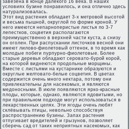
завезена в конце далекого 16 века. В наших
условиях бузине понравилось, и она отлично здесь
натурализовалась.
Этот вид растения обладает 3-х метровой высотой
и весьма пышной, округлой по форме кроной. У
него имеются непарноперистые листья по 3-7
лепестков, соцветия располагаются
преимущественно в верхней части куста, а снизу
он оголен. При распускании листочков весной они
имеют лилово-фиолетовый оттенок, в то время как
молодые побеги пурпурно-фиолетовые. Более
старые деревья обладают серовато-бурой корой,
на которой виднеются продольные морщины.
Вместе с листьями на кустарнике образуются и
округлые желтовато-белые соцветия. В цветах
содержится очень много нектара, потому они
привлекательны для насекомых, и являются
медоносными. В июле появляются ярко-красные
плоды, которые, однако, являются ядовитыми, но
при правильном подходе могут использоваться в
лекарственных целях. Эти ягоды очень любят
склёвывать птицы, невольно способствуя
распространению бузины. Запах растения
отпугивает вредителей и грызунов, позволяет
сберечь сад от таких неприятных насекомых, как