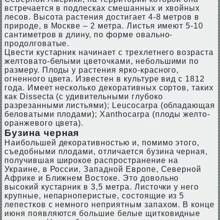
встречается в подлесках смешанных и хвойных
лесов. Высота растения достигает 4-8 метров в
природе, в Москве – 2 метра. Листья имеют 5-10
сантиметров в длину, по форме овально-
продолговатые.
Цвести кустарник начинает с трехлетнего возраста
желтовато-белыми цветочками, небольшими по
размеру. Плоды у растения ярко-красного,
огненного цвета. Известен в культуре вид с 1812
года. Имеет несколько декоративных сортов, таких
как Dissecta (с удивительными глубоко
разрезанными листьями); Leucocarpa (обладающая
беловатыми плодами); Xanthocarpa (плоды желто-
оранжевого цвета).
Бузина черная
Наибольшей декоративностью и, помимо этого,
съедобными плодами, отличается бузина черная,
получившая широкое распространение на
Украине, в России, Западной Европе, Северной
Африке и Ближнем Востоке. Это довольно
высокий кустарник в 3,5 метра. Листочки у него
крупные, непарноперистые, состоящие из 5
лепестков с немного неприятным запахом. В конце
июня появляются большие белые щитковидные