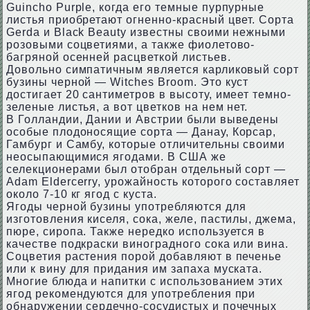
Guincho Purple, когда его темные пурпурные
листья приобретают огненно-красный цвет. Сорта
Gerda и Black Beauty известны своими нежными
розовыми соцветиями, а также фиолетово-
багряной осенней расцветкой листьев.
Довольно симпатичным является карликовый сорт
бузины черной — Witches Broom. Это куст
достигает 20 сантиметров в высоту, имеет темно-
зеленые листья, а вот цветков на нем нет.
В Голландии, Дании и Австрии были выведены
особые плодоносящие сорта — Данау, Корсар,
Гамбург и Самбу, которые отличительны своими
неосыпающимися ягодами. В США же
селекционерами был отобран отдельный сорт —
Adam Eldercerry, урожайность которого составляет
около 7-10 кг ягод с куста.
Ягоды черной бузины употребляются для
изготовления киселя, сока, желе, пастилы, джема,
пюре, сиропа. Также нередко используется в
качестве подкраски виноградного сока или вина.
Соцветия растения порой добавляют в печенье
или к вину для придания им запаха муската.
Многие блюда и напитки с использованием этих
ягод рекомендуются для употребления при
обнаружении сердечно-сосудистых и почечных