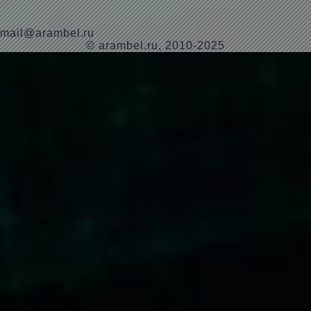
mail@arambel.ru
© arambel.ru, 2010-2025