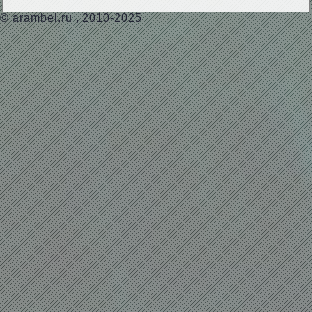
©
arambel.ru
, 2010-2025