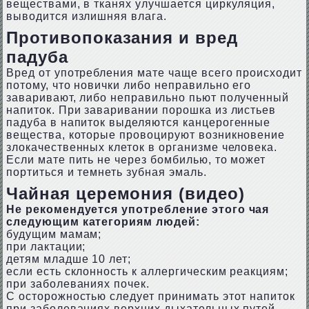
веществами, в тканях улучшается циркуляция,
выводится излишняя влага.
Противопоказания и вред
падуба
Вред от употребления мате чаще всего происходит
потому, что новички либо неправильно его
заваривают, либо неправильно пьют полученный
напиток. При заваривании порошка из листьев
падуба в напиток выделяются канцерогенные
вещества, которые провоцируют возникновение
злокачественных клеток в организме человека.
Если мате пить не через бомбилью, то может
портиться и темнеть зубная эмаль.
Чайная церемония (видео)
Не рекомендуется употребление этого чая
следующим категориям людей:
будущим мамам;
при лактации;
детям младше 10 лет;
если есть склонность к аллергическим реакциям;
при заболеваниях почек.
С осторожностью следует принимать этот напиток
при заболеваниях верхних дыхательных путей,