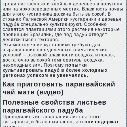
среди лиственных и хвойных деревьев в полутени
или на ярко освещенных местах. Влажность почвы
для этого кустарника должна быть высокой. В
странах Латинской Америки кустарники и деревья
падуба специально культивируют. Особенно
славятся плантациями этого растения некоторые
провинции Бразилии, где под падуб отводят
десятки тысяч гектаров.
Эти многолетние кустарники требуют для
выращивания определенных климатических
условий – высокой влажности воздуха и почвы,
достаточно высокой температуры воздуха,
нехолодных зим. Поэтому
попытки
культивировать падуб в более холодных
регионах успехом не увенчались.
Как приготовить парагвайский
чай мате (видео)
Полезные свойства листьев
парагвайского падуба
Проводились исследования листвы этого
кустарника, и было выявлено, что
они содержат:
смолы;