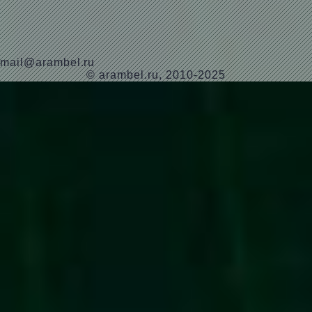
mail@arambel.ru
© arambel.ru, 2010-2025