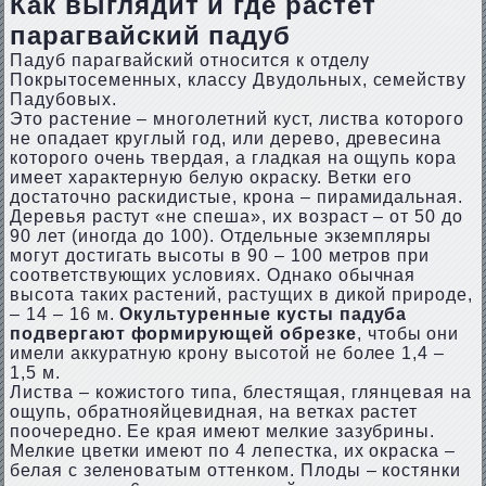
Как выглядит и где растет
парагвайский падуб
Падуб парагвайский относится к отделу
Покрытосеменных, классу Двудольных, семейству
Падубовых.
Это растение – многолетний куст, листва которого
не опадает круглый год, или дерево, древесина
которого очень твердая, а гладкая на ощупь кора
имеет характерную белую окраску. Ветки его
достаточно раскидистые, крона – пирамидальная.
Деревья растут «не спеша», их возраст – от 50 до
90 лет (иногда до 100). Отдельные экземпляры
могут достигать высоты в 90 – 100 метров при
соответствующих условиях. Однако обычная
высота таких растений, растущих в дикой природе,
– 14 – 16 м.
Окультуренные кусты падуба
подвергают формирующей обрезке
, чтобы они
имели аккуратную крону высотой не более 1,4 –
1,5 м.
Листва – кожистого типа, блестящая, глянцевая на
ощупь, обратнояйцевидная, на ветках растет
поочередно. Ее края имеют мелкие зазубрины.
Мелкие цветки имеют по 4 лепестка, их окраска –
белая с зеленоватым оттенком. Плоды – костянки