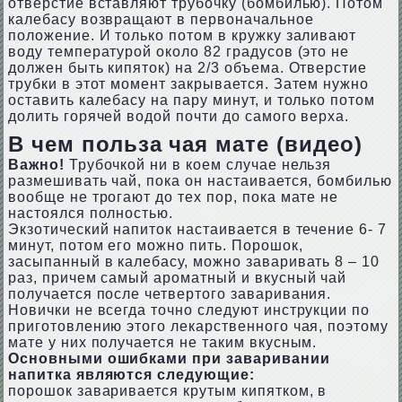
отверстие вставляют трубочку (бомбилью). Потом
калебасу возвращают в первоначальное
положение. И только потом в кружку заливают
воду температурой около 82 градусов (это не
должен быть кипяток) на 2/3 объема. Отверстие
трубки в этот момент закрывается. Затем нужно
оставить калебасу на пару минут, и только потом
долить горячей водой почти до самого верха.
В чем польза чая мате (видео)
Важно!
Трубочкой ни в коем случае нельзя
размешивать чай, пока он настаивается, бомбилью
вообще не трогают до тех пор, пока мате не
настоялся полностью.
Экзотический напиток настаивается в течение 6- 7
минут, потом его можно пить. Порошок,
засыпанный в калебасу, можно заваривать 8 – 10
раз, причем самый ароматный и вкусный чай
получается после четвертого заваривания.
Новички не всегда точно следуют инструкции по
приготовлению этого лекарственного чая, поэтому
мате у них получается не таким вкусным.
Основными ошибками при заваривании
напитка являются следующие:
порошок заваривается крутым кипятком, в