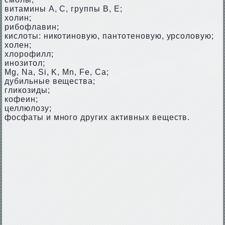
витамины А, С, группы В, Е;
холин;
рибофлавин;
кислоты: никотиновую, пантотеновую, урсоловую;
холен;
хлорофилл;
инозитол;
Mg, Na, Si, K, Mn, Fe, Ca;
дубильные вещества;
гликозиды;
кофеин;
целлюлозу;
фосфаты и много других активных веществ.