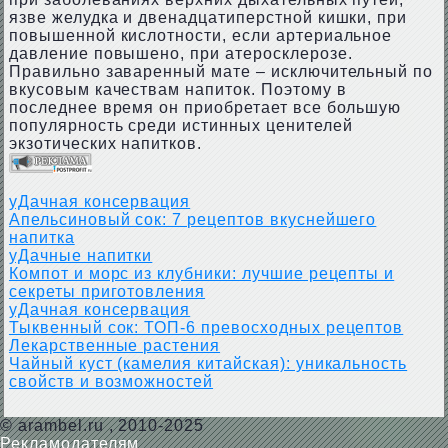
язве желудка и двенадцатиперстной кишки, при
повышенной кислотности, если артериальное
давление повышено, при атеросклерозе.
Правильно заваренный мате – исключительный по
вкусовым качествам напиток. Поэтому в
последнее время он приобретает все большую
популярность среди истинных ценителей
экзотических напитков.
уДачная консервация
Апельсиновый сок: 7 рецептов вкуснейшего
напитка
уДачные напитки
Компот и морс из клубники: лучшие рецепты и
секреты приготовления
уДачная консервация
Тыквенный сок: ТОП-6 превосходных рецептов
Лекарственные растения
Чайный куст (камелия китайская): уникальность
свойств и возможностей
©
arambel.ru
, 2010-2025
Рекламодателям