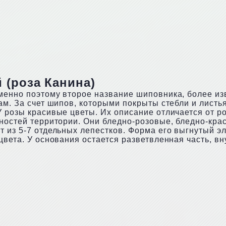
 (роза Канина)
менно поэтому второе название шиповника, более изв
ам. За счет шипов, которыми покрыты стебли и листь
У розы красивые цветы. Их описание отличается от р
нностей территории. Они бледно-розовые, бледно-кра
т из 5-7 отдельных лепестков. Форма его выгнутый э
цвета. У основания остается разветвленная часть, вн