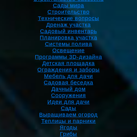
Сады мира
Строительство
Технические вопросы
Дренаж участка
Садовый инвентарь
Планировка участка
Системы полива
Освещение
Программы 3D-дизайна
Детская площадка
Ограждения и заборы
Мебель для дачи
Садовая беседка
Дачный дом
Сооружения
Идеи для дачи
Сады
Выращиваем огород
Теплицы и парники
Ягоды
Грибы