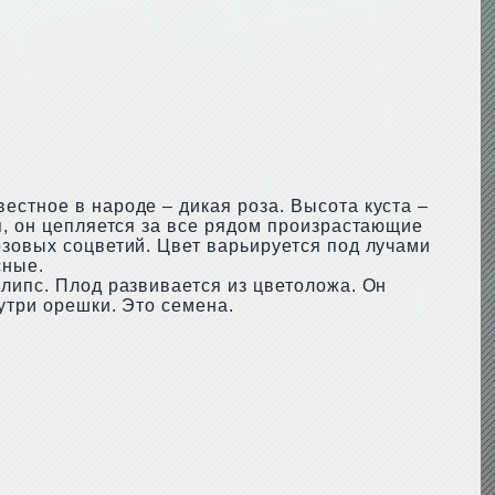
естное в народе – дикая роза. Высота куста –
я, он цепляется за все рядом произрастающие
озовых соцветий. Цвет варьируется под лучами
сные.
ллипс. Плод развивается из цветоложа. Он
утри орешки. Это семена.