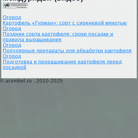
Огород
Картофель «Гурман»: сорт с сиреневой мякотью
Огород
Поздние сорта картофеля: сроки посадки и
правила выращивания
Огород
Популярные препараты для обработки картофеля
Огород
Подготовка и проращивание картофеля перед
посадкой
©
arambel.ru
, 2010-2025