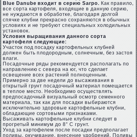
Blue Danube входит в серию Sarpo.
Как правило,
все сорта картофеля, входящие в данную серию,
не нуждаются в обработке, благодаря долгой
спячке клубни прекрасно сохраняются в обычных
условиях и не требуют специальных холодильных
установок.
Условия выращивания данного сорта
картофеля следующие:
Участок под посадку картофельных клубней
должен быть плодородным, солнечным, без застоя
влаги.
Посадочные ряды рекомендуется располагать по
направлению с севера на юг, что сделает
освещение всех растений полноценным.
Примерно за две недели до высаживания в
открытый грунт посадочный материал помещается
в теплое место. Необходимо осуществлять
предпосадочный визуальный осмотр семенного
материала, так как для посадки выбираются
исключительно здоровые картофельные клубни,
обладающие сортовыми признаками.
Высаживать картофельные клубни следует в
прогретый минимум до 8° С грунт.
Уход за картофелем после посадки предполагает
поливы, окучивание, внесение удобрений. Поливы