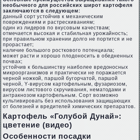
необычного для российских широт картофеля
заключаются в следующем:
данный сорт устойчив к механическим
повреждениям и растрескиваниям;
один из лидеров по вкусовым качествам;
отмечается высокая и стабильная урожайность;
при правильном хранении долго не портится и не
прорастает;
наличие большого росткового потенциала;
может расти и хорошо плодоносить в обедненных
почвах;
устойчив к большинству наиболее вредоносных
микроорганизмов и практически не поражается
черной ножкой, паршой бугорчатой, паршой
черной, Y-вирусом картофельным, фузариозом,
вирусом листового скручивания, нематодами и
антракнозом картофельным. Сорт возможно
культивировать без использования защищающих
от болезней и вредителей химических препаратов.
Картофель «Голубой Дунай»:
цветение (видео)
Особенности посадки