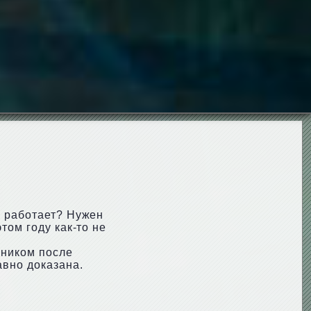
а работает? Нужен
том году как-то не
йником после
авно доказана.