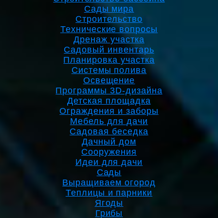
Сады мира
Строительство
Технические вопросы
Дренаж участка
Садовый инвентарь
Планировка участка
Системы полива
Освещение
Программы 3D-дизайна
Детская площадка
Ограждения и заборы
Мебель для дачи
Садовая беседка
Дачный дом
Сооружения
Идеи для дачи
Сады
Выращиваем огород
Теплицы и парники
Ягоды
Грибы