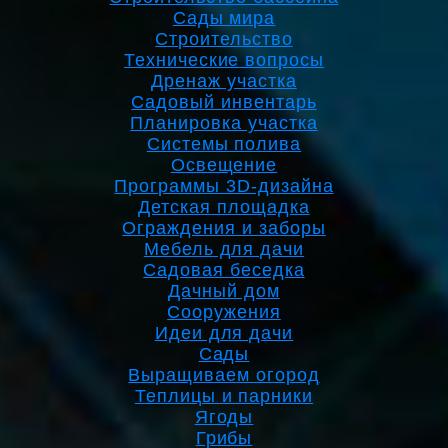
Сады мира
Строительство
Технические вопросы
Дренаж участка
Садовый инвентарь
Планировка участка
Системы полива
Освещение
Программы 3D-дизайна
Детская площадка
Ограждения и заборы
Мебель для дачи
Садовая беседка
Дачный дом
Сооружения
Идеи для дачи
Сады
Выращиваем огород
Теплицы и парники
Ягоды
Грибы