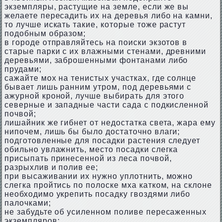
экземпляры, растущие на земле, если же вы
желаете пересадить их на деревья либо на камни,
то лучше искать такие, которые тоже растут
подобным образом;
в городе отправляйтесь на поиски экзотов в
старые парки с их влажными стенами, древними
деревьями, заброшенными фонтанами либо
прудами;
сажайте мох на тенистых участках, где солнце
бывает лишь ранним утром, под деревьями с
ажурной кроной, лучше выбирать для этого
северные и западные части сада с подкисленной
почвой;
лишайник же гибнет от недостатка света, жара ему
нипочем, лишь бы было достаточно влаги;
подготовленные для посадки растения следует
обильно увлажнить, место посадки слегка
присыпать принесенной из леса почвой,
разрыхлив и полив ее;
при высаживании их нужно уплотнить, можно
слегка пройтись по полоске мха катком, на склоне
необходимо укрепить посадку гвоздями либо
палочками;
не забудьте об усиленном поливе пересаженных
экземпляров;