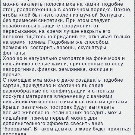
можно наклеить полоски мха на камни, подобие
стен, расположенных в хаотичном порядке. Важно,
чтобы клей был изготовлен из мучной болтушки,
без примесей синтетики. При этом следует
позаботиться о защите сооружения от
пересыхания, на время лучше накрыть его
пленкой, тщательно придавив ее, открывая только
на время полива. Подобным же способом,
возможно, состарить вазоны, скульптуры,
фонтаны.
Хорошо и натурально смотрятся на фоне мхов и
лишайников серые камни, принесенные из лесу
папоротники, фиалки, земляника, кислица и
прочие.
С помощью мха можно даже создавать подобие
картин, причудливо и хаотично высадив
разнообразные по конфигурации и оттенкам
лоскутки материала вперемешку с камнями,
лишайниками и невысокими красочными цветами.
Крыши различных построек будут выглядеть
весьма живописно, если на них посадить мох и
лишайник, причем первый можно для
дополнительного эффекта свесить вниз
“бородами”. В таком домике в жару будет приятная
прохлада.