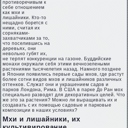
противоречивым к
себе отношением
как мхи и
лишайники. Кто-то
нещадно борется с
ними, считая их
сорняками-
захватчиками за то,
что поселившись на
деревьях, они
невольно губят их,
не терпят конкуренции на газоне. Буддийские
монахи окружали себя этими вечнозелеными
растениями тысячелетия назад. Намного позднее
в Японии появились первые сады мхов, где растут
более сотни видов мхов и лишайников различных
оттенков. Служат они и украшением садов и
парков Лондона, Рима. В США в парке До Ран мох
специально разводят для декоративных целей. Что
же это за растения? Можно ли выращивать их и
создавать с их помощью садовые и парковые
композиции в наших условиях?
Мхи и лишайники, их
культивирование