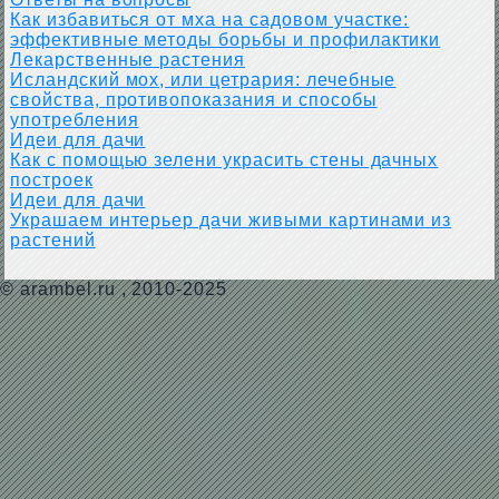
Как избавиться от мха на садовом участке:
эффективные методы борьбы и профилактики
Лекарственные растения
Исландский мох, или цетрария: лечебные
свойства, противопоказания и способы
употребления
Идеи для дачи
Как с помощью зелени украсить стены дачных
построек
Идеи для дачи
Украшаем интерьер дачи живыми картинами из
растений
©
arambel.ru
, 2010-2025