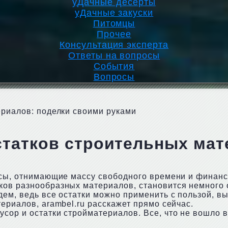
уДачные десерты
уДачные закуски
Питомцы
Прочее
Консультация эксперта
Ответы на вопросы
События
Вопросы
ериалов: поделки своими руками
статков строительных мат
ссы, отнимающие массу свободного времени и финансо
ков разнообразных материалов, становится немного 
дем, ведь все остатки можно применить с пользой, в
ериалов, arambel.ru расскажет прямо сейчас.
сор и остатки стройматериалов. Все, что не вошло 