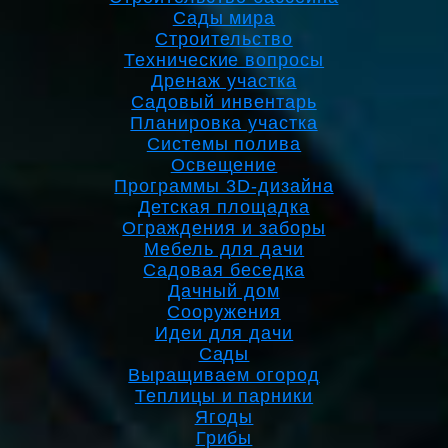
Сады мира
Строительство
Технические вопросы
Дренаж участка
Садовый инвентарь
Планировка участка
Системы полива
Освещение
Программы 3D-дизайна
Детская площадка
Ограждения и заборы
Мебель для дачи
Садовая беседка
Дачный дом
Сооружения
Идеи для дачи
Сады
Выращиваем огород
Теплицы и парники
Ягоды
Грибы