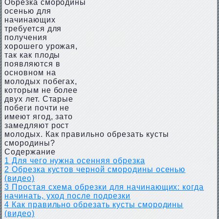
Обрезка смородины
осенью для
начинающих
требуется для
получения
хорошего урожая,
так как плоды
появляются в
основном на
молодых побегах,
которым не более
двух лет. Старые
побеги почти не
имеют ягод, зато
замедляют рост
молодых. Как правильно обрезать кусты
смородины?
Содержание
1
Для чего нужна осенняя обрезка
2
Обрезка кустов черной смородины осенью
(видео)
3
Простая схема обрезки для начинающих: когда
начинать, уход после подрезки
4
Как правильно обрезать кусты смородины
(видео)