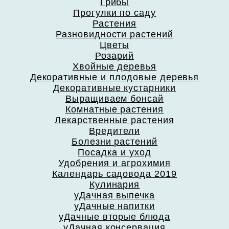
Грибы
Прогулки по саду
Растения
Разновидности растений
Цветы
Розарий
Хвойные деревья
Декоративные и плодовые деревья
Декоративные кустарники
Выращиваем бонсай
Комнатные растения
Лекарственные растения
Вредители
Болезни растений
Посадка и уход
Удобрения и агрохимия
Календарь садовода 2019
Кулинария
уДачная выпечка
уДачные напитки
уДачные вторые блюда
уДачная консервация