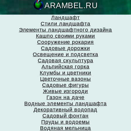
ARAMBEL.
Ландшафт
Стили ландшафта
Элементы ландшафтного дизайна
Кашпо своими руками
Сооружение рокария
Садовые дорожки
Освещение и подсветка
Садовая скульптура
Альпийская горка
Клумбы и цветники
Цветочные вазоны
Садовые фигуры
Живые изгороди
Газон на даче
Водные элементы ландшафта
Декоративный водопад
Садовый фонтан
Пруды и водоемы
Водяная мельница