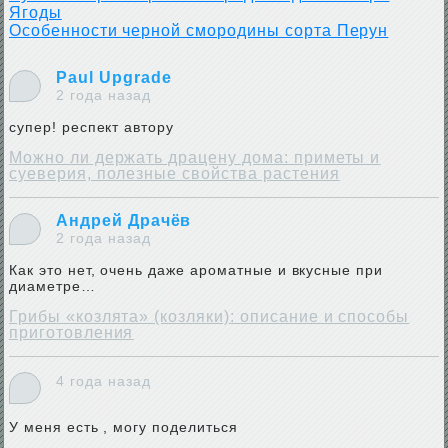
Ягоды
Особенности черной смородины сорта Перун
Paul Upgrade
2 года назад
супер! респект автору
Можно ли держать драцену дома: приметы и
суеверия, полезные свойства растения
Андрей Драчёв
2 года назад
Как это нет, очень даже ароматные и вкусные при
диаметре…
Грибы «козлята» (козляки): описание и способы
приготовления
4 года назад
У меня есть , могу поделиться