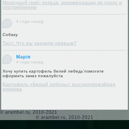
Молочный гриб: польза, рекомендации по уходу и
употреблению
4 года назад
Собаку.
Тест: Что вы увидели первым?
Марія
4 года назад
Хочу купить картофель белий лебедь'помогите
оформить заказ пожалуйста
Картофель «Белый лебедь»: высокоурожайная
новинка
©
arambel.ru
, 2010-2021
© arambel.ru, 2010-2021