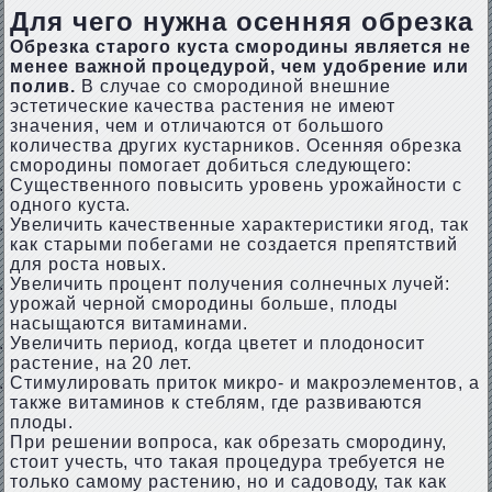
Для чего нужна осенняя обрезка
Обрезка старого куста смородины является не
менее важной процедурой, чем удобрение или
полив.
В случае со смородиной внешние
эстетические качества растения не имеют
значения, чем и отличаются от большого
количества других кустарников. Осенняя обрезка
смородины помогает добиться следующего:
Существенного повысить уровень урожайности с
одного куста.
Увеличить качественные характеристики ягод, так
как старыми побегами не создается препятствий
для роста новых.
Увеличить процент получения солнечных лучей:
урожай черной смородины больше, плоды
насыщаются витаминами.
Увеличить период, когда цветет и плодоносит
растение, на 20 лет.
Стимулировать приток микро- и макроэлементов, а
также витаминов к стеблям, где развиваются
плоды.
При решении вопроса, как обрезать смородину,
стоит учесть, что такая процедура требуется не
только самому растению, но и садоводу, так как