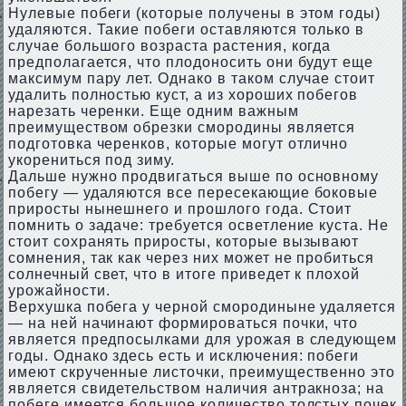
Нулевые побеги (которые получены в этом годы)
удаляются. Такие побеги оставляются только в
случае большого возраста растения, когда
предполагается, что плодоносить они будут еще
максимум пару лет. Однако в таком случае стоит
удалить полностью куст, а из хороших побегов
нарезать черенки. Еще одним важным
преимуществом обрезки смородины является
подготовка черенков, которые могут отлично
укорениться под зиму.
Дальше нужно продвигаться выше по основному
побегу — удаляются все пересекающие боковые
приросты нынешнего и прошлого года. Стоит
помнить о задаче: требуется осветление куста. Не
стоит сохранять приросты, которые вызывают
сомнения, так как через них может не пробиться
солнечный свет, что в итоге приведет к плохой
урожайности.
Верхушка побега у черной смородиныне удаляется
— на ней начинают формироваться почки, что
является предпосылками для урожая в следующем
годы. Однако здесь есть и исключения: побеги
имеют скрученные листочки, преимущественно это
является свидетельством наличия антракноза; на
побеге имеется большое количество толстых почек