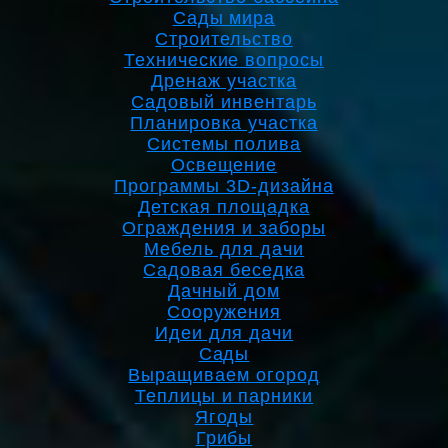
Сады мира
Строительство
Технические вопросы
Дренаж участка
Садовый инвентарь
Планировка участка
Системы полива
Освещение
Программы 3D-дизайна
Детская площадка
Ограждения и заборы
Мебель для дачи
Садовая беседка
Дачный дом
Сооружения
Идеи для дачи
Сады
Выращиваем огород
Теплицы и парники
Ягоды
Грибы