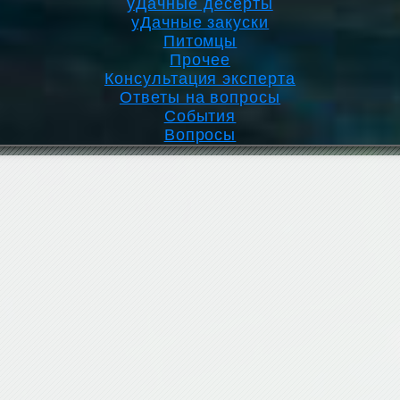
уДачные десерты
уДачные закуски
Питомцы
Прочее
Консультация эксперта
Ответы на вопросы
События
Вопросы