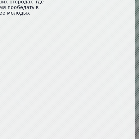
их огородах, где
емя пообедать в
лее молодых