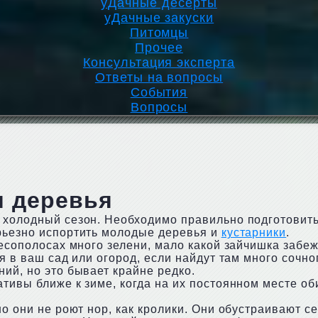
уДачные десерты
уДачные закуски
Питомцы
Прочее
Консультация эксперта
Ответы на вопросы
События
Вопросы
и деревья
 холодный сезон. Необходимо правильно подготовить
ерьезно испортить молодые деревья и
кустарники
.
лесополосах много зелени, мало какой зайчишка забе
ся в ваш сад или огород, если найдут там много сочно
ий, но это бывает крайне редко.
ативы ближе к зиме, когда на их постоянном месте о
но они не роют нор, как кролики. Они обустраивают с