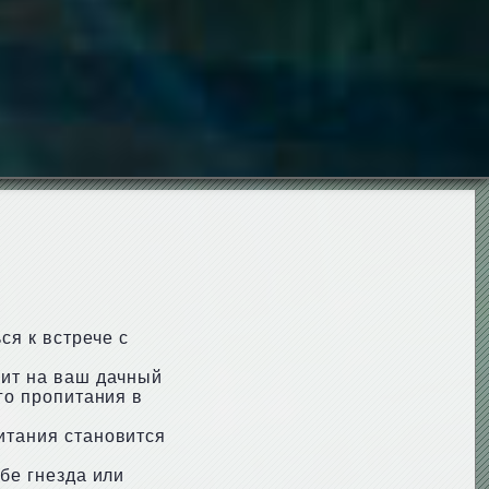
ся к встрече с
жит на ваш дачный
го пропитания в
битания становится
ебе гнезда или