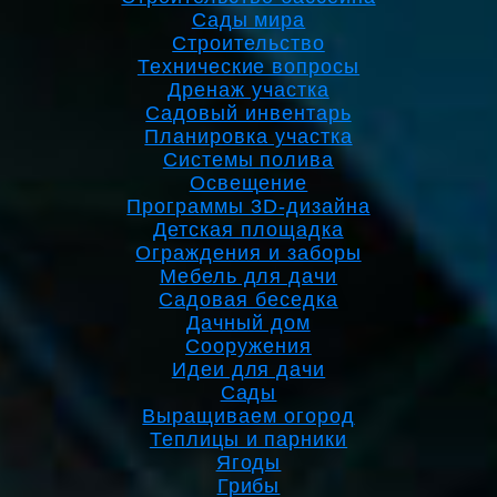
Сады мира
Строительство
Технические вопросы
Дренаж участка
Садовый инвентарь
Планировка участка
Системы полива
Освещение
Программы 3D-дизайна
Детская площадка
Ограждения и заборы
Мебель для дачи
Садовая беседка
Дачный дом
Сооружения
Идеи для дачи
Сады
Выращиваем огород
Теплицы и парники
Ягоды
Грибы