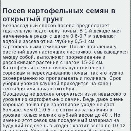
Посев картофельных семян в
открытый грунт
Безрассадный способ посева предполагает
тщательную подготовку почвы. В 1-й декаде мая
намеченные рядки с шагом 0,6-0,7 м заливают
водой и засевают на глубину 0,5-1 см
картофельными семенами. После появления у
растений двух настоящих листочков, смыкающихся
между собой, выполняют прореживание и
рассаживают растения с шагом 15-20 см.
Картофель из семян очень чувствителен к
сорнякам и пересушиванию почвы, так что нужно
своевременно их пропалывать и поливать. Срок
уборки урожая клубней приходится на конец
сентября или начало октября.
Овощевод не должен огорчаться из-за невысокого
урожая из картофельных семян. Ведь даже очень
хорошая почва при заботливом уходе не даст
больше, чем 0,1-0,5 т с сотки из-за наличия в
урожае только мелких клубней весом до 40 г. Но
именно этот севок как посадочный материал на
будущий год очень выгоден: хватит всего по 10-12
кг на сотку. Урожай же, выращенный из севка,