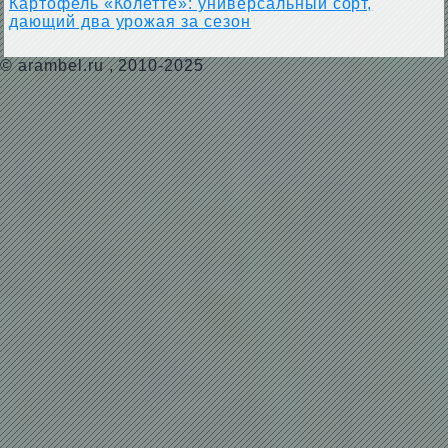
Картофель «Колетте»: универсальный сорт,
дающий два урожая за сезон
©
arambel.ru
, 2010-2025