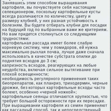
Занявшись этим способом выращивания
картофеля, вы почувствуете себя настоящим
селекционером, поскольку картофельные кусты
всегда различаются по количеству, цвету и
размеру клубней, у них разная устойчивость к
болезням. Вы будете отбирать клубни для посадки
на будущий год по выбранным вами же критериям.
Но вам придется столкнуться со следующими
трудностями:
картофельная рассада имеет более слабую
корневую систему, чем у помидоров, ей нужна
максимально рыхлая почва, лучше даже сначала
использовать в качестве субстрата опилки до
поднятия всходов до 3 см;
капризность всходов, реагирующих на любые
неудобства, включая сильное вытягивание при
плохой освещенности;
необходимость регулярного применения таких
биопрепаратов, как планриз, триходермин, черные
дрожжи, без которых картофельные всходы часто
болеют, особенно «черной ножкой»;
картофельные сеянцы отличаются хрупкостью, что
требует большой осторожности при их пересадке.
При выращивании картофеля из семян применяют
как рассадный способ, так и непосредственный