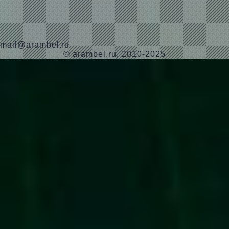
mail@arambel.ru
© arambel.ru, 2010-2025