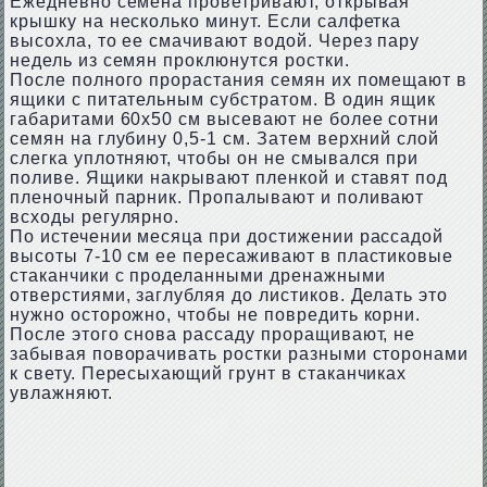
Ежедневно семена проветривают, открывая
крышку на несколько минут. Если салфетка
высохла, то ее смачивают водой. Через пару
недель из семян проклюнутся ростки.
После полного прорастания семян их помещают в
ящики с питательным субстратом. В один ящик
габаритами 60х50 см высевают не более сотни
семян на глубину 0,5-1 см. Затем верхний слой
слегка уплотняют, чтобы он не смывался при
поливе. Ящики накрывают пленкой и ставят под
пленочный парник. Пропалывают и поливают
всходы регулярно.
По истечении месяца при достижении рассадой
высоты 7-10 см ее пересаживают в пластиковые
стаканчики с проделанными дренажными
отверстиями, заглубляя до листиков. Делать это
нужно осторожно, чтобы не повредить корни.
После этого снова рассаду проращивают, не
забывая поворачивать ростки разными сторонами
к свету. Пересыхающий грунт в стаканчиках
увлажняют.