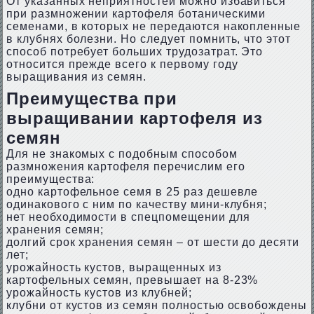
От указанных неприятностей можно избавиться
при размножении картофеля ботаническими
семенами, в которых не передаются накопленные
в клубнях болезни. Но следует помнить, что этот
способ потребует больших трудозатрат. Это
относится прежде всего к первому году
выращивания из семян.
Преимущества при
выращивании картофеля из
семян
Для не знакомых с подобным способом
размножения картофеля перечислим его
преимущества:
одно картофельное семя в 25 раз дешевле
одинакового с ним по качеству мини-клубня;
нет необходимости в спецпомещении для
хранения семян;
долгий срок хранения семян – от шести до десяти
лет;
урожайность кустов, выращенных из
картофельных семян, превышает на 8-23%
урожайность кустов из клубней;
клубни от кустов из семян полностью освобождены