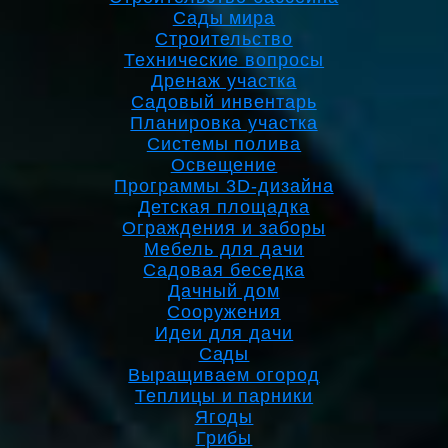
Сады мира
Строительство
Технические вопросы
Дренаж участка
Садовый инвентарь
Планировка участка
Системы полива
Освещение
Программы 3D-дизайна
Детская площадка
Ограждения и заборы
Мебель для дачи
Садовая беседка
Дачный дом
Сооружения
Идеи для дачи
Сады
Выращиваем огород
Теплицы и парники
Ягоды
Грибы