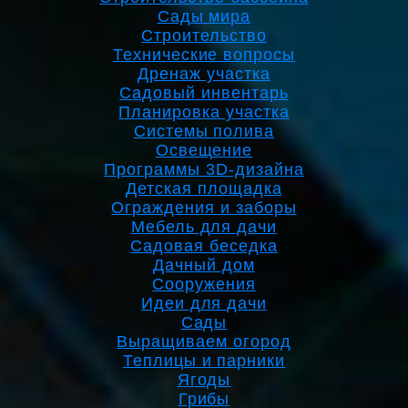
Сады мира
Строительство
Технические вопросы
Дренаж участка
Садовый инвентарь
Планировка участка
Системы полива
Освещение
Программы 3D-дизайна
Детская площадка
Ограждения и заборы
Мебель для дачи
Садовая беседка
Дачный дом
Сооружения
Идеи для дачи
Сады
Выращиваем огород
Теплицы и парники
Ягоды
Грибы