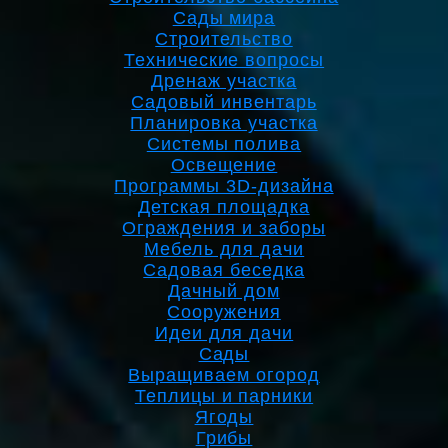
Сады мира
Строительство
Технические вопросы
Дренаж участка
Садовый инвентарь
Планировка участка
Системы полива
Освещение
Программы 3D-дизайна
Детская площадка
Ограждения и заборы
Мебель для дачи
Садовая беседка
Дачный дом
Сооружения
Идеи для дачи
Сады
Выращиваем огород
Теплицы и парники
Ягоды
Грибы