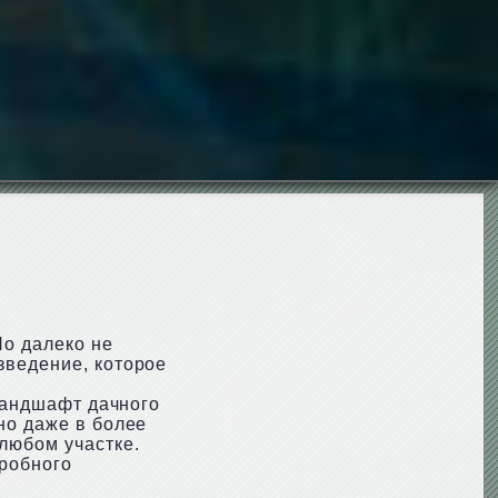
Но далеко не
зведение, которое
 ландшафт дачного
но даже в более
любом участке.
дробного