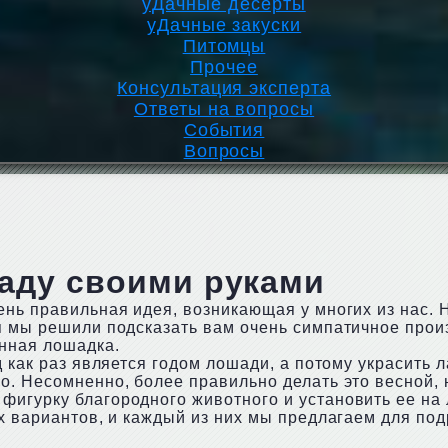
уДачные десерты
уДачные закуски
Питомцы
Прочее
Консультация эксперта
Ответы на вопросы
События
Вопросы
аду своими руками
ень правильная идея, возникающая у многих из нас. 
я мы решили подсказать вам очень симпатичное прои
янная лошадка.
д как раз является годом лошади, а потому украсить
о. Несомненно, более правильно делать это весной, 
игурку благородного животного и установить ее на 
ых вариантов, и каждый из них мы предлагаем для по