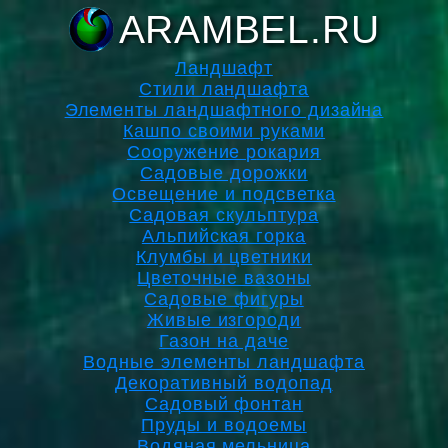
ARAMBEL.RU
Ландшафт
Стили ландшафта
Элементы ландшафтного дизайна
Кашпо своими руками
Сооружение рокария
Садовые дорожки
Освещение и подсветка
Садовая скульптура
Альпийская горка
Клумбы и цветники
Цветочные вазоны
Садовые фигуры
Живые изгороди
Газон на даче
Водные элементы ландшафта
Декоративный водопад
Садовый фонтан
Пруды и водоемы
Водяная мельница