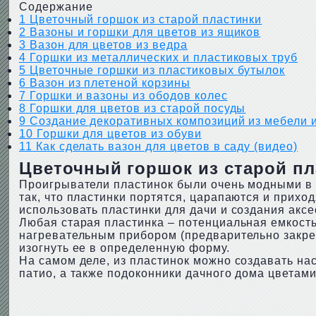
Содержание
1
Цветочный горшок из старой пластинки
2
Вазоны и горшки для цветов из ящиков
3
Вазон для цветов из ведра
4
Горшки из металлических и пластиковых труб
5
Цветочные горшки из пластиковых бутылок
6
Вазон из плетеной корзины
7
Горшки и вазоны из ободов колес
8
Горшки для цветов из старой посуды
9
Создание декоративных композиций из мебели и
10
Горшки для цветов из обуви
11
Как сделать вазон для цветов в саду (видео)
Цветочный горшок из старой пл
Проигрыватели пластинок были очень модными в с
так, что пластинки портятся, царапаются и прихо
использовать пластинки для дачи и создания аксе
Любая старая пластинка – потенциальная емкост
нагревательным прибором (предварительно закрепи
изогнуть ее в определенную форму.
На самом деле, из пластинок можно создавать на
патио, а также подоконники дачного дома цветами