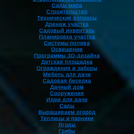
Сады мира
Строительство
Технические вопросы
Дренаж участка
Садовый инвентарь
Планировка участка
Системы полива
Освещение
Программы 3D-дизайна
Детская площадка
Ограждения и заборы
Мебель для дачи
Садовая беседка
Дачный дом
Сооружения
Идеи для дачи
Сады
Выращиваем огород
Теплицы и парники
Ягоды
Грибы