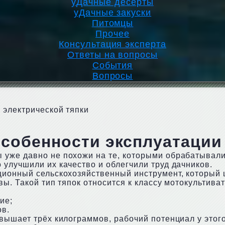
уДачные десерты
уДачные закуски
Питомцы
Прочее
Консультация эксперта
Ответы на вопросы
События
Вопросы
 электрической тяпки
собенности эксплуатации
 уже давно не похожи на те, которыми обрабатывал
улучшили их качество и облегчили труд дачников.
ционный сельскохозяйственный инструмент, который
ы. Такой тип тяпок относится к классу мотокультива
ие;
ов.
вышает трёх килограммов, рабочий потенциал у этог