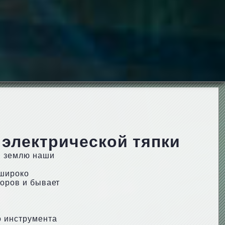
 электрической тяпки
и землю наши
 широко
торов и бывает
о инструмента