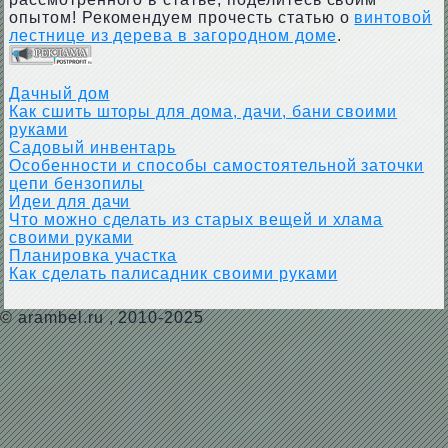
опытом! Рекомендуем прочесть статью о
винтовой
лестнице из дерева в загородном доме
.
Дачный дом
Как сшить шторы для дома, дачи, бани своими
руками
Садовый инвентарь
Особенности и способы самостоятельной заточки
цепи бензопилы
Идеи для дачи
Что можно сделать из старых вещей и хлама
своими руками
Планировка участка
Как сделать палисадник своими руками
©
arambel.ru
, 2010-2025