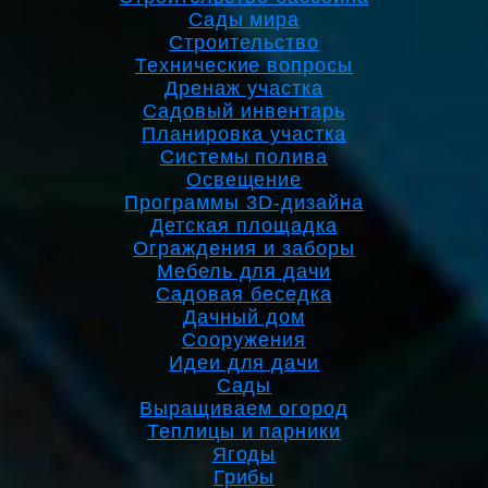
Сады мира
Строительство
Технические вопросы
Дренаж участка
Садовый инвентарь
Планировка участка
Системы полива
Освещение
Программы 3D-дизайна
Детская площадка
Ограждения и заборы
Мебель для дачи
Садовая беседка
Дачный дом
Сооружения
Идеи для дачи
Сады
Выращиваем огород
Теплицы и парники
Ягоды
Грибы