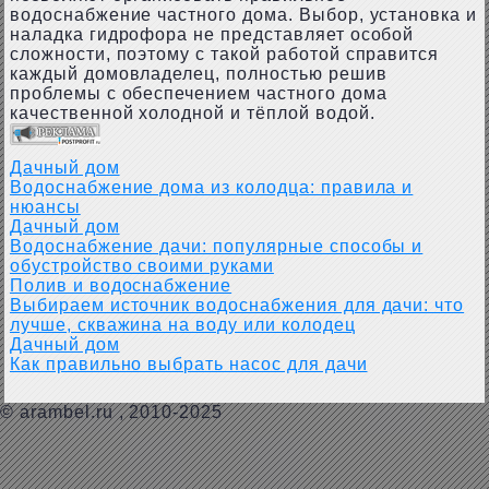
водоснабжение частного дома. Выбор, установка и
наладка гидрофора не представляет особой
сложности, поэтому с такой работой справится
каждый домовладелец, полностью решив
проблемы с обеспечением частного дома
качественной холодной и тёплой водой.
Дачный дом
Водоснабжение дома из колодца: правила и
нюансы
Дачный дом
Водоснабжение дачи: популярные способы и
обустройство своими руками
Полив и водоснабжение
Выбираем источник водоснабжения для дачи: что
лучше, скважина на воду или колодец
Дачный дом
Как правильно выбрать насос для дачи
©
arambel.ru
, 2010-2025