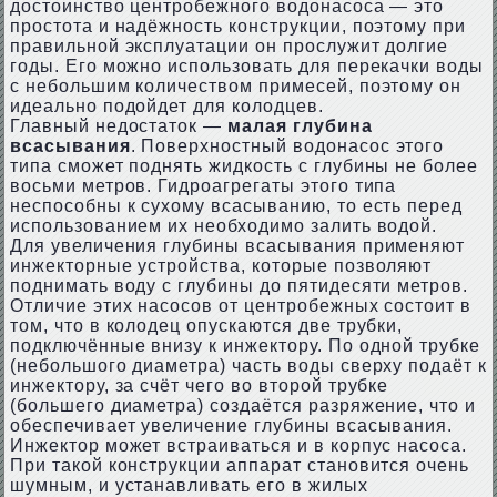
достоинство центробежного водонасоса — это
простота и надёжность конструкции, поэтому при
правильной эксплуатации он прослужит долгие
годы. Его можно использовать для перекачки воды
с небольшим количеством примесей, поэтому он
идеально подойдет для колодцев.
Главный недостаток —
малая глубина
всасывания
. Поверхностный водонасос этого
типа сможет поднять жидкость с глубины не более
восьми метров. Гидроагрегаты этого типа
неспособны к сухому всасыванию, то есть перед
использованием их необходимо залить водой.
Для увеличения глубины всасывания применяют
инжекторные устройства, которые позволяют
поднимать воду с глубины до пятидесяти метров.
Отличие этих насосов от центробежных состоит в
том, что в колодец опускаются две трубки,
подключённые внизу к инжектору. По одной трубке
(небольшого диаметра) часть воды сверху подаёт к
инжектору, за счёт чего во второй трубке
(большего диаметра) создаётся разряжение, что и
обеспечивает увеличение глубины всасывания.
Инжектор может встраиваться и в корпус насоса.
При такой конструкции аппарат становится очень
шумным, и устанавливать его в жилых