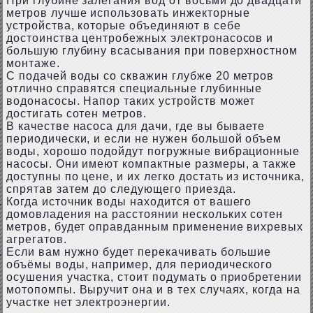
При глубине залегания вод от восьми до двадцати
метров лучше использовать инжекторные
устройства, которые объединяют в себе
достоинства центробежных электронасосов и
большую глубину всасывания при поверхностном
монтаже.
С подачей воды со скважин глубже 20 метров
отлично справятся специальные глубинные
водонасосы. Напор таких устройств может
достигать сотен метров.
В качестве насоса для дачи, где вы бываете
периодически, и если не нужен большой объем
воды, хорошо подойдут погружные вибрационные
насосы. Они имеют компактные размеры, а также
доступны по цене, и их легко достать из источника,
спрятав затем до следующего приезда.
Когда источник воды находится от вашего
домовладения на расстоянии нескольких сотен
метров, будет оправданным применение вихревых
агрегатов.
Если вам нужно будет перекачивать большие
объёмы воды, например, для периодического
осушения участка, стоит подумать о приобретении
мотопомпы. Выручит она и в тех случаях, когда на
участке нет электроэнергии.