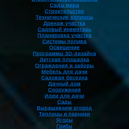
Сады мира
Строительство
Технические вопросы
Дренаж участка
Садовый инвентарь
Планировка участка
Системы полива
Освещение
Программы 3D-дизайна
Детская площадка
Ограждения и заборы
Мебель для дачи
Садовая беседка
Дачный дом
Сооружения
Идеи для дачи
Сады
Выращиваем огород
Теплицы и парники
Ягоды
Грибы