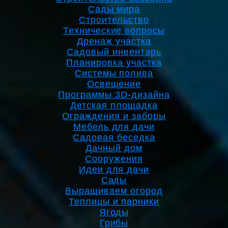
Сады мира
Строительство
Технические вопросы
Дренаж участка
Садовый инвентарь
Планировка участка
Системы полива
Освещение
Программы 3D-дизайна
Детская площадка
Ограждения и заборы
Мебель для дачи
Садовая беседка
Дачный дом
Сооружения
Идеи для дачи
Сады
Выращиваем огород
Теплицы и парники
Ягоды
Грибы