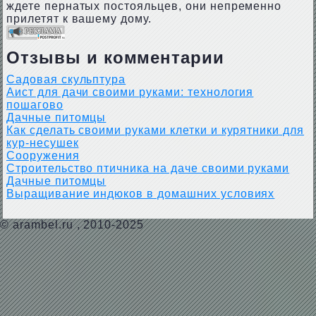
ждете пернатых постояльцев, они непременно
прилетят к вашему дому.
Отзывы и комментарии
Садовая скульптура
Аист для дачи своими руками: технология
пошагово
Дачные питомцы
Как сделать своими руками клетки и курятники для
кур-несушек
Сооружения
Строительство птичника на даче своими руками
Дачные питомцы
Выращивание индюков в домашних условиях
©
arambel.ru
, 2010-2025