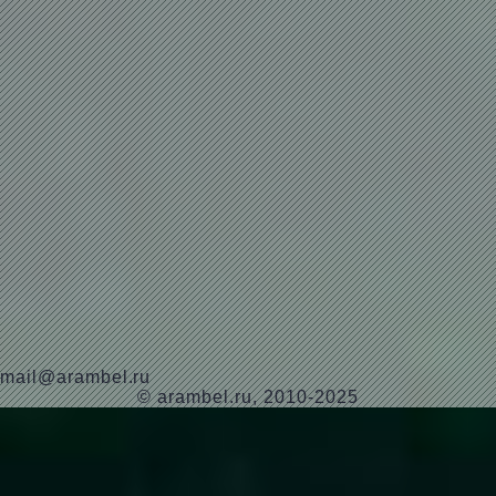
mail@arambel.ru
© arambel.ru, 2010-2025