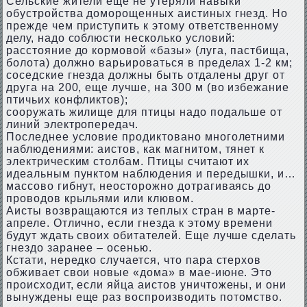
Сельские жители еще не утеряли навыки
обустройства доморощенных аистиных гнезд. Но
прежде чем приступить к этому ответственному
делу, надо соблюсти несколько условий:
расстояние до кормовой «базы» (луга, пастбища,
болота) должно варьироваться в пределах 1-2 км;
соседские гнезда должны быть отдалены друг от
друга на 200, еще лучше, на 300 м (во избежание
птичьих конфликтов);
сооружать жилище для птицы надо подальше от
линий электропередач.
Последнее условие продиктовано многолетними
наблюдениями: аистов, как магнитом, тянет к
электрическим столбам. Птицы считают их
идеальным пунктом наблюдения и передышки, и…
массово гибнут, неосторожно дотрагиваясь до
проводов крыльями или клювом.
Аисты возвращаются из теплых стран в марте-
апреле. Отлично, если гнезда к этому времени
будут ждать своих обитателей. Еще лучше сделать
гнездо заранее – осенью.
Кстати, нередко случается, что пара стерхов
обживает свои новые «дома» в мае-июне. Это
происходит, если яйца аистов уничтожены, и они
вынуждены еще раз воспроизводить потомство.