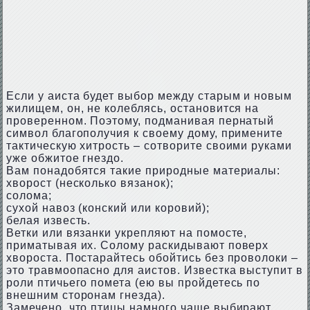
Если у аиста будет выбор между старым и новым
жилищем, он, не колеблясь, остановится на
проверенном. Поэтому, подманивая пернатый
символ благополучия к своему дому, примените
тактическую хитрость – сотворите своими руками
уже обжитое гнездо.
Вам понадобятся такие природные материалы:
хворост (несколько вязанок);
солома;
сухой навоз (конский или коровий);
белая известь.
Ветки или вязанки укрепляют на помосте,
приматывая их. Солому раскидывают поверх
хвороста. Постарайтесь обойтись без проволоки –
это травмоопасно для аистов. Известка выступит в
роли птичьего помета (ею вы пройдетесь по
внешним сторонам гнезда).
Замечено, что птицы намного чаще выбирают