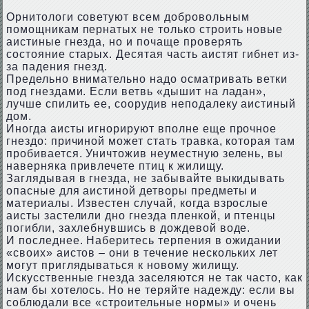
Орнитологи советуют всем добровольным
помощникам пернатых не только строить новые
аистиные гнезда, но и почаще проверять
состояние старых. Десятая часть аистят гибнет из-
за падения гнезд.
Предельно внимательно надо осматривать ветки
под гнездами. Если ветвь «дышит на ладан»,
лучше спилить ее, соорудив неподалеку аистиный
дом.
Иногда аисты игнорируют вполне еще прочное
гнездо: причиной может стать травка, которая там
пробивается. Уничтожив неуместную зелень, вы
наверняка привлечете птиц к жилищу.
Заглядывая в гнезда, не забывайте выкидывать
опасные для аистиной детворы предметы и
материалы. Известен случай, когда взрослые
аисты застелили дно гнезда пленкой, и птенцы
погибли, захлебнувшись в дождевой воде.
И последнее. Наберитесь терпения в ожидании
«своих» аистов – они в течение нескольких лет
могут приглядываться к новому жилищу.
Искусственные гнезда заселяются не так часто, как
нам бы хотелось. Но не теряйте надежду: если вы
соблюдали все «строительные нормы» и очень