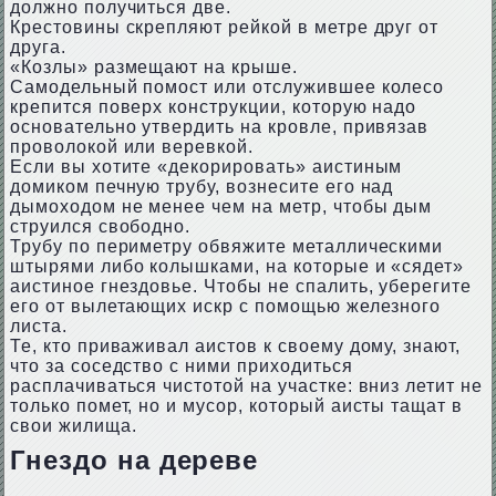
должно получиться две.
Крестовины скрепляют рейкой в метре друг от
друга.
«Козлы» размещают на крыше.
Самодельный помост или отслужившее колесо
крепится поверх конструкции, которую надо
основательно утвердить на кровле, привязав
проволокой или веревкой.
Если вы хотите «декорировать» аистиным
домиком печную трубу, вознесите его над
дымоходом не менее чем на метр, чтобы дым
струился свободно.
Трубу по периметру обвяжите металлическими
штырями либо колышками, на которые и «сядет»
аистиное гнездовье. Чтобы не спалить, уберегите
его от вылетающих искр с помощью железного
листа.
Те, кто приваживал аистов к своему дому, знают,
что за соседство с ними приходиться
расплачиваться чистотой на участке: вниз летит не
только помет, но и мусор, который аисты тащат в
свои жилища.
Гнездо на дереве