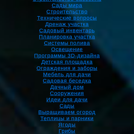
Сады мира
Строительство
Технические вопросы
Дренаж участка
Садовый инвентарь
Планировка участка
Системы полива
Освещение
Программы 3D-дизайна
Детская площадка
Ограждения и заборы
Мебель для дачи
Садовая беседка
Дачный дом
Сооружения
Идеи для дачи
Сады
Выращиваем огород
Теплицы и парники
Ягоды
Грибы