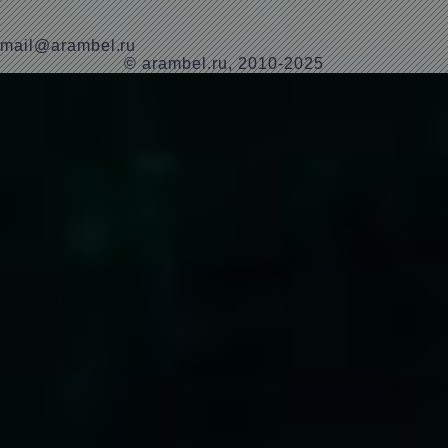
mail@arambel.ru
© arambel.ru, 2010-2025