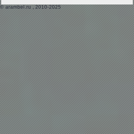
©
arambel.ru
, 2010-2025