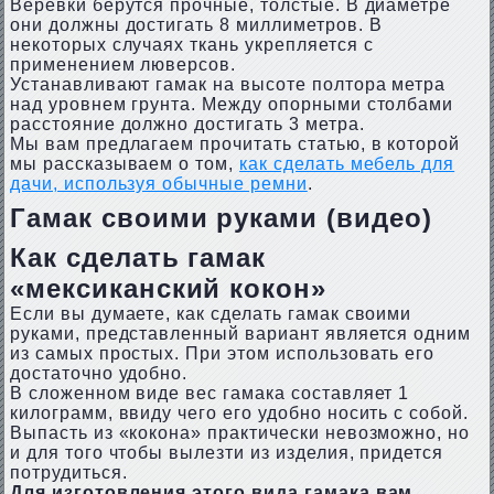
Веревки берутся прочные, толстые. В диаметре
они должны достигать 8 миллиметров. В
некоторых случаях ткань укрепляется с
применением люверсов.
Устанавливают гамак на высоте полтора метра
над уровнем грунта. Между опорными столбами
расстояние должно достигать 3 метра.
Мы вам предлагаем прочитать статью, в которой
мы рассказываем о том,
как сделать мебель для
дачи, используя обычные ремни
.
Гамак своими руками (видео)
Как сделать гамак
«мексиканский кокон»
Если вы думаете, как сделать гамак своими
руками, представленный вариант является одним
из самых простых. При этом использовать его
достаточно удобно.
В сложенном виде вес гамака составляет 1
килограмм, ввиду чего его удобно носить с собой.
Выпасть из «кокона» практически невозможно, но
и для того чтобы вылезти из изделия, придется
потрудиться.
Для изготовления этого вида гамака вам