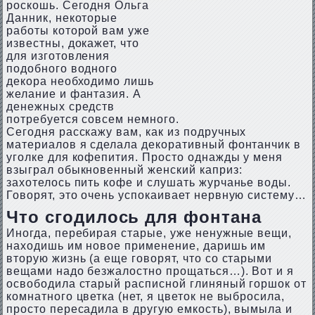
роскошь. Сегодня Ольга
Данник, некоторые
работы которой вам уже
известны, докажет, что
для изготовления
подобного водного
декора необходимо лишь
желание и фантазия. А
денежных средств
потребуется совсем немного.
Сегодня расскажу вам, как из подручных
материалов я сделала декоративный фонтанчик в
уголке для кофепития. Просто однажды у меня
взыграл обыкновенный женский каприз:
захотелось пить кофе и слушать журчанье воды.
Говорят, это очень успокаивает нервную систему…
Что сгодилось для фонтана
Иногда, перебирая старые, уже ненужные вещи,
находишь им новое применение, даришь им
вторую жизнь (а еще говорят, что со старыми
вещами надо безжалостно прощаться…). Вот и я
освободила старый расписной глиняный горшок от
комнатного цветка (нет, я цветок не выбросила,
просто пересадила в другую емкость), вымыла и