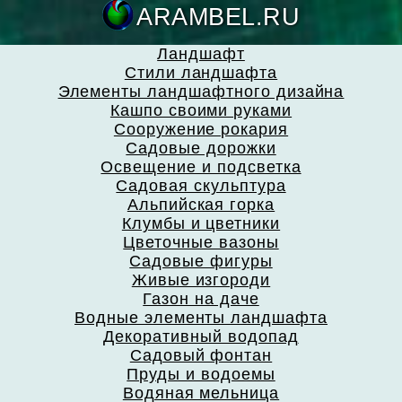
ARAMBEL.
Ландшафт
Стили ландшафта
Элементы ландшафтного дизайна
Кашпо своими руками
Сооружение рокария
Садовые дорожки
Освещение и подсветка
Садовая скульптура
Альпийская горка
Клумбы и цветники
Цветочные вазоны
Садовые фигуры
Живые изгороди
Газон на даче
Водные элементы ландшафта
Декоративный водопад
Садовый фонтан
Пруды и водоемы
Водяная мельница