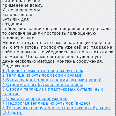
найти практичное
применение всему.
И, если ранее мы
использовали
бутылки для
создания
небольших парничков для проращивания рассады,
то сегодня решили построить полноценную
теплицу из них.
Многие скажут, что это самый настоящий бред, но
мы с этим готовы поспорить уже сейчас, так как на
собственном опыте убедились, что воплотить идею
возможно. Что самое интересное, существует
даже несколько методов монтажа сооружения.
Содержание
1
Для чего нужна теплица из бутылок
2
Теплица из бутылок своими руками
3
Бутылочная теплица своими руками (видео)
4
Строим стены бутылочной теплицы
5
Строим теплицу из пластиковых бутылочных
пластин
6
Секреты сборки сооружения
7
Недорогая теплица из бутылок (видео)
8
Тепличные сооружения из пластиковых бутылок
(20 фото)