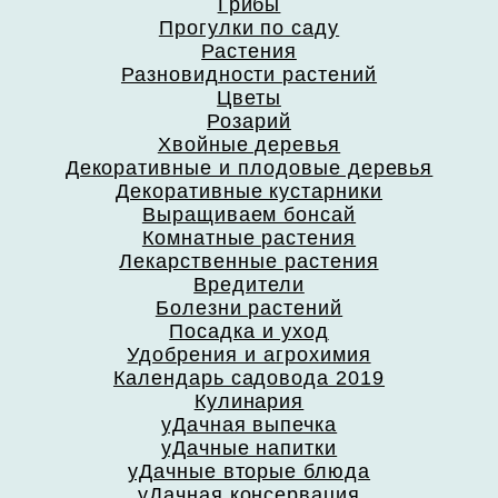
Грибы
Прогулки по саду
Растения
Разновидности растений
Цветы
Розарий
Хвойные деревья
Декоративные и плодовые деревья
Декоративные кустарники
Выращиваем бонсай
Комнатные растения
Лекарственные растения
Вредители
Болезни растений
Посадка и уход
Удобрения и агрохимия
Календарь садовода 2019
Кулинария
уДачная выпечка
уДачные напитки
уДачные вторые блюда
уДачная консервация