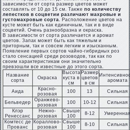
зависимости от сорта размер цветов может
составлять от 10 до 15 см. Также
по количеству
лепестков в соцветии различают махровые и
густомахровые сорта
. Расположение цветов на
кусте может быть как единичным, так и в виде
соцветий. Очень разнообразна и окраска.
В зависимости от сорта различается и аромат
цветов. Запах может быть как тяжелым и
приторным, так и совсем легким и изысканным.
Появление первых сортов чайно-гибридных роз
стало сенсацией среди розоводов, так как по
своим характеристикам они значительно
превзошли все известные до этого сорта.
Высота
Размер
Название
Интенсивно
Окраска
куста в
цветов
сорта
аромата
см
в см
Красно-
Аида
100
13
Сильная
розовая
Оранжево-
Бельведер
100
10-12
Сильная
розовая
Клэр
Нежно-
Свыше
8-12
Умеренна
Ренессанс
розовая
100
Комтесс де
Кораллово-
Свыше
8-10
Сильная
Прованс
розовая
100