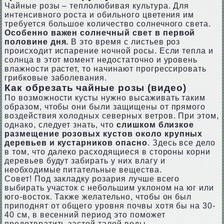
Чайные розы – теплолюбивая культура. Для
интенсивного роста и обильного цветения им
требуется большое количество солнечного света.
Особенно важен солнечный свет в первой
половине дня.
В это время с листьев роз
происходит испарение ночной росы. Если тепла и
солнца в этот момент недостаточно и уровень
влажности растет, то начинают прогрессировать
грибковые заболевания.
Как обрезать чайные розы (видео)
По возможности кусты нужно высаживать таким
образом, чтобы они были защищены от прямого
воздействия холодных северных ветров. При этом,
однако, следует знать, что
слишком близкое
размещение розовых кустов около крупных
деревьев и кустарников опасно
. Здесь все дело
в том, что далеко расходящиеся в стороны корни
деревьев будут забирать у них влагу и
необходимые питательные вещества.
Совет! Под закладку розария лучше всего
выбирать участок с небольшим уклоном на юг или
юго-восток. Также желательно, чтобы он был
приподнят от общего уровня почвы хотя бы на 30-
40 см, в весенний период это поможет
предотвратить застой талой воды.