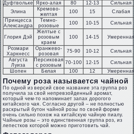
Дуфтвольке
Ярко-алая
80
12-13
Сильная
Кремово-
Элина
100
15
Слабая
желтая
Принцесса
Темно-
100
10-15
Сильная
Александра
розовые
Желтые с
Глория Дэй
розовым
100
14-15
Умеренна
краем
Розмари
Оранжево-
75-90
10-12
Сильная
Харкнесс
розовая
Августа
Персиковая
70-100
12-15
Сильная
Луиза
с розовым
Шопен
Белая
100
12
Умеренна
Почему роза называется чайной
По одной из версий свое название эта группа роз
получила за свой непревзойденный аромат,
который чем-то напоминает запах дорогого
китайского чая. Согласно другой – не полностью
раскрытый бутон чайной розы по своей форме
очень сильно похож на китайскую чайную пиалу.
Чайные розы – это единственная группа роз, из
лепестков которой можно приготовить чай.