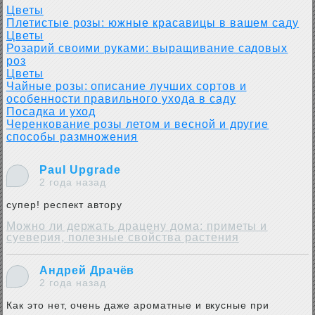
Цветы
Плетистые розы: южные красавицы в вашем саду
Цветы
Розарий своими руками: выращивание садовых
роз
Цветы
Чайные розы: описание лучших сортов и
особенности правильного ухода в саду
Посадка и уход
Черенкование розы летом и весной и другие
способы размножения
Paul Upgrade
2 года назад
супер! респект автору
Можно ли держать драцену дома: приметы и
суеверия, полезные свойства растения
Андрей Драчёв
2 года назад
Как это нет, очень даже ароматные и вкусные при