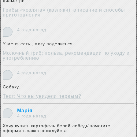
диаметре…
Грибы «козлята» (козляки): описание и способы
приготовления
4 года назад
У меня есть , могу поделиться
Молочный гриб: польза, рекомендации по уходу и
употреблению
4 года назад
Собаку.
Тест: Что вы увидели первым?
Марія
4 года назад
Хочу купить картофель белий лебедь'помогите
оформить заказ пожалуйста