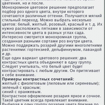
цветения, но и после.
Монохромное цветовое решение предполагает
подбор роз одного цвета, внутри которого
сочетаются различные оттенки. Получается мягкий
стильный переход. Можно выбрать несколько
цветов: белый, желтый, розовый, красный и т. д. Их
нужно расположить пятнами в зависимости от
интенсивности цвета в разных углах сада.
Интересно смотрится монохромная группа,
созданная разными сортами роз внутри цвета.
Можно поддержать розарий другими многолетними
растениями: гортензией, дельфиниумом, лавандой
и др.
Еще один вариант цветового решения: два
контрастных цвета объединяют в одну группу.
Следует учитывать, что белый цвет будет
контрастировать с любым другим. Он притягивает
к себе внимание.
Примеры контрастных сочетаний:
желтый с фиолетовым (лиловым или сиреневым);
зеленый с красным;
синий с оранжевым.
Контрастное оформление розария яркое и сочное.
Такой цветник всегда привлекает внимание.
Выбирая в одну группу розария цвета близкие по