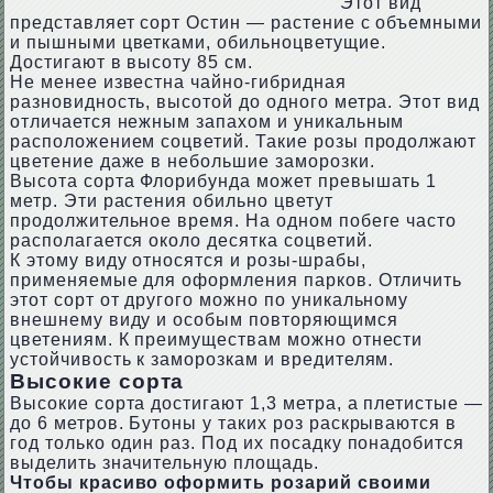
Этот вид
представляет сорт Остин — растение с объемными
и пышными цветками, обильноцветущие.
Достигают в высоту 85 см.
Не менее известна чайно-гибридная
разновидность, высотой до одного метра. Этот вид
отличается нежным запахом и уникальным
расположением соцветий. Такие розы продолжают
цветение даже в небольшие заморозки.
Высота сорта Флорибунда может превышать 1
метр. Эти растения обильно цветут
продолжительное время. На одном побеге часто
располагается около десятка соцветий.
К этому виду относятся и розы-шрабы,
применяемые для оформления парков. Отличить
этот сорт от другого можно по уникальному
внешнему виду и особым повторяющимся
цветениям. К преимуществам можно отнести
устойчивость к заморозкам и вредителям.
Высокие сорта
Высокие сорта достигают 1,3 метра, а плетистые —
до 6 метров. Бутоны у таких роз раскрываются в
год только один раз. Под их посадку понадобится
выделить значительную площадь.
Чтобы красиво оформить розарий своими