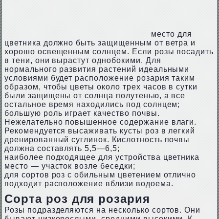
место для
цветника должно быть защищенным от ветра и
хорошо освещенным солнцем. Если розы посадить
в тени, они вырастут однобокими. Для
нормального развития растений идеальными
условиями будет расположение розария таким
образом, чтобы цветы около трех часов в сутки
были защищены от солнца полутенью, а все
остальное время находились под солнцем;
большую роль играет качество почвы.
Нежелательно повышенное содержание влаги.
Рекомендуется высаживать кусты роз в легкий
дренированный суглинок. Кислотность почвы
должна составлять 5,5—6,5;
наиболее подходящее для устройства цветника
место — участок возле беседки;
для сортов роз с обильным цветением отлично
подходит расположение вблизи водоема.
Сорта роз для розария
Розы подразделяются на несколько сортов. Они
бывают низкорослыми, средними высокими. К