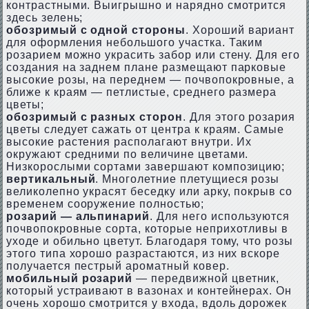
контрастными. Выигрышно и нарядно смотрится
здесь зелень;
обозримый с одной стороны
. Хороший вариант
для оформления небольшого участка. Таким
розарием можно украсить забор или стену. Для его
создания на заднем плане размещают парковые
высокие розы, на переднем — почвопокровные, а
ближе к краям — петлистые, среднего размера
цветы;
обозримый с разных сторон
. Для этого розария
цветы следует сажать от центра к краям. Самые
высокие растения располагают внутри. Их
окружают средними по величине цветами.
Низкорослыми сортами завершают композицию;
вертикальный
. Многолетние плетущиеся розы
великолепно украсят беседку или арку, покрыв со
временем сооружение полностью;
розарий — альпинарий
. Для него используются
почвопокровные сорта, которые неприхотливы в
уходе и обильно цветут. Благодаря тому, что розы
этого типа хорошо разрастаются, из них вскоре
получается пестрый ароматный ковер.
мобильный розарий
— передвижной цветник,
который устраивают в вазонах и контейнерах. Он
очень хорошо смотрится у входа, вдоль дорожек