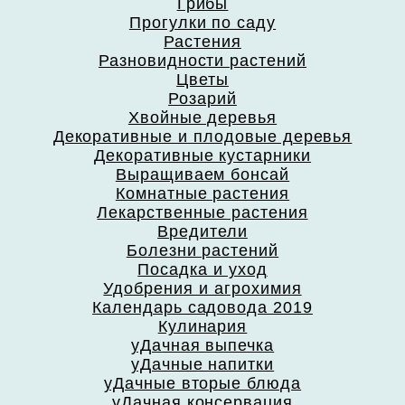
Грибы
Прогулки по саду
Растения
Разновидности растений
Цветы
Розарий
Хвойные деревья
Декоративные и плодовые деревья
Декоративные кустарники
Выращиваем бонсай
Комнатные растения
Лекарственные растения
Вредители
Болезни растений
Посадка и уход
Удобрения и агрохимия
Календарь садовода 2019
Кулинария
уДачная выпечка
уДачные напитки
уДачные вторые блюда
уДачная консервация