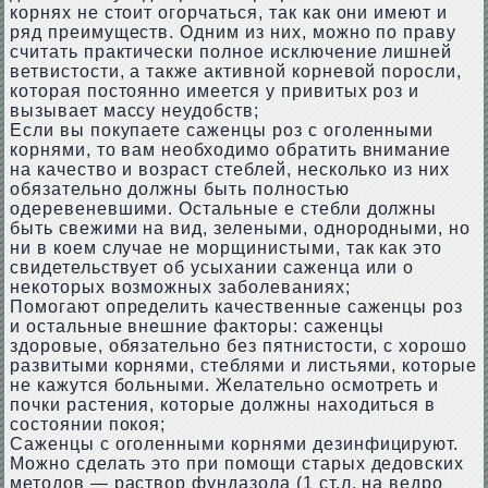
корнях не стоит огорчаться, так как они имеют и
ряд преимуществ. Одним из них, можно по праву
считать практически полное исключение лишней
ветвистости, а также активной корневой поросли,
которая постоянно имеется у привитых роз и
вызывает массу неудобств;
Если вы покупаете саженцы роз с оголенными
корнями, то вам необходимо обратить внимание
на качество и возраст стеблей, несколько из них
обязательно должны быть полностью
одеревеневшими. Остальные е стебли должны
быть свежими на вид, зелеными, однородными, но
ни в коем случае не морщинистыми, так как это
свидетельствует об усыхании саженца или о
некоторых возможных заболеваниях;
Помогают определить качественные саженцы роз
и остальные внешние факторы: саженцы
здоровые, обязательно без пятнистости, с хорошо
развитыми корнями, стеблями и листьями, которые
не кажутся больными. Желательно осмотреть и
почки растения, которые должны находиться в
состоянии покоя;
Саженцы с оголенными корнями дезинфицируют.
Можно сделать это при помощи старых дедовских
методов — раствор фундазола (1 ст.л. на ведро