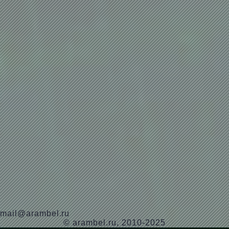
mail@arambel.ru
© arambel.ru, 2010-2025