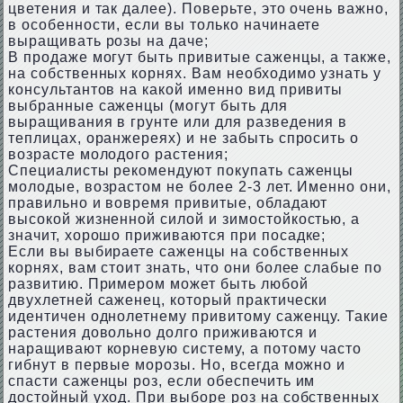
цветения и так далее). Поверьте, это очень важно,
в особенности, если вы только начинаете
выращивать розы на даче;
В продаже могут быть привитые саженцы, а также,
на собственных корнях. Вам необходимо узнать у
консультантов на какой именно вид привиты
выбранные саженцы (могут быть для
выращивания в грунте или для разведения в
теплицах, оранжереях) и не забыть спросить о
возрасте молодого растения;
Специалисты рекомендуют покупать саженцы
молодые, возрастом не более 2-3 лет. Именно они,
правильно и вовремя привитые, обладают
высокой жизненной силой и зимостойкостью, а
значит, хорошо приживаются при посадке;
Если вы выбираете саженцы на собственных
корнях, вам стоит знать, что они более слабые по
развитию. Примером может быть любой
двухлетней саженец, который практически
идентичен однолетнему привитому саженцу. Такие
растения довольно долго приживаются и
наращивают корневую систему, а потому часто
гибнут в первые морозы. Но, всегда можно и
спасти саженцы роз, если обеспечить им
достойный уход. При выборе роз на собственных