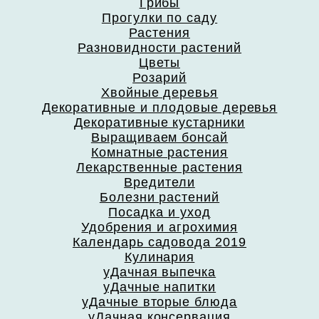
Грибы
Прогулки по саду
Растения
Разновидности растений
Цветы
Розарий
Хвойные деревья
Декоративные и плодовые деревья
Декоративные кустарники
Выращиваем бонсай
Комнатные растения
Лекарственные растения
Вредители
Болезни растений
Посадка и уход
Удобрения и агрохимия
Календарь садовода 2019
Кулинария
уДачная выпечка
уДачные напитки
уДачные вторые блюда
уДачная консервация