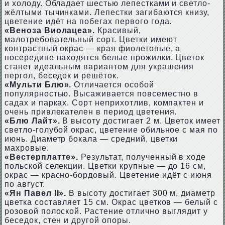
и холоду. Обладает шестью лепестками и светло-
жёлтыми тычинками. Лепестки загибаются книзу,
цветение идёт на побегах первого года.
«Веноза Виолацеа».
Красивый,
малотребовательный сорт. Цветки имеют
контрастный окрас — края фиолетовые, а
посередине находятся белые прожилки. Цветок
станет идеальным вариантом для украшения
пергол, беседок и решёток.
«Мульти Блю».
Отличается особой
популярностью. Высаживается повсеместно в
садах и парках. Сорт неприхотлив, компактен и
очень привлекателен в период цветения.
«Блю Лайт».
В высоту достигает 2 м. Цветок имеет
светло-голубой окрас, цветение обильное с мая по
июнь. Диаметр бокала — средний, цветки
махровые.
«Вестерплатте».
Результат, полученный в ходе
польской селекции. Цветки крупные — до 16 см,
окрас — красно-бордовый. Цветение идёт с июня
по август.
«Ян Павел II».
В высоту достигает 300 м, диаметр
цветка составляет 15 см. Окрас цветков — белый с
розовой полоской. Растение отлично выглядит у
беседок, стен и другой опоры.