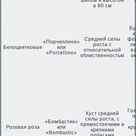
шипов и высотой
в 60 см
Бу
к
Средней силы
фо
«Порчеллино»
роста с
ле
Белоцветковые
или
относительной
в
«Porcellino»
облиственностью
о
Гол
Куст средней
п
силы роста, с
«Бомбастик»
прямостоячими и
Розовая роза
или
кр
крепкими
«Bombastic»
побегами