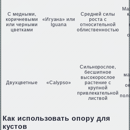
Ма
С медными,
Средней силы
к
коричневыми
«Игуана» или
роста с
или черными
Iguana
относительной
цветками
облиственностью
Сильнорослое,
бесшипное
ма
высокорослое
Двухцветные
«Calypso»
растение с
о
крупной
привлекательной
пол
листвой
Как использовать опору для
кустов