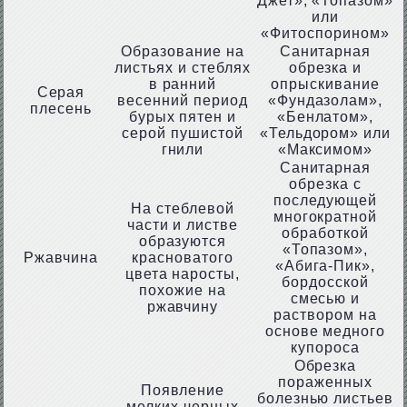
Джет», «Топазом»
или
«Фитоспорином»
Образование на
Санитарная
листьях и стеблях
обрезка и
в ранний
опрыскивание
Серая
весенний период
«Фундазолам»,
плесень
бурых пятен и
«Бенлатом»,
серой пушистой
«Тельдором» или
гнили
«Максимом»
Санитарная
обрезка с
последующей
На стеблевой
многократной
части и листве
обработкой
образуются
«Топазом»,
Ржавчина
красноватого
«Абига-Пик»,
цвета наросты,
бордосской
похожие на
смесью и
ржавчину
раствором на
основе медного
купороса
Обрезка
пораженных
Появление
болезнью листьев
мелких черных