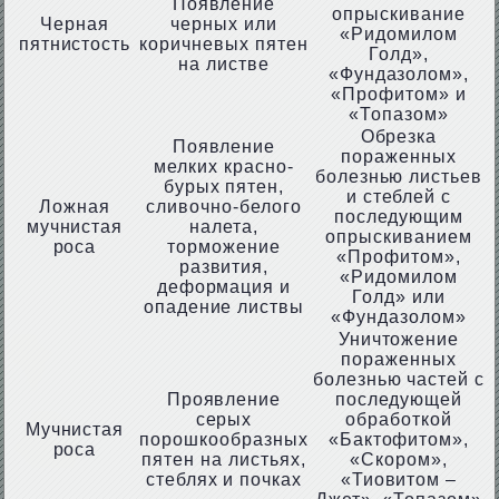
Появление
опрыскивание
Черная
черных или
«Ридомилом
пятнистость
коричневых пятен
Голд»,
на листве
«Фундазолом»,
«Профитом» и
«Топазом»
Обрезка
Появление
пораженных
мелких красно-
болезнью листьев
бурых пятен,
и стеблей с
Ложная
сливочно-белого
последующим
мучнистая
налета,
опрыскиванием
роса
торможение
«Профитом»,
развития,
«Ридомилом
деформация и
Голд» или
опадение листвы
«Фундазолом»
Уничтожение
пораженных
болезнью частей с
Проявление
последующей
серых
обработкой
Мучнистая
порошкообразных
«Бактофитом»,
роса
пятен на листьях,
«Скором»,
стеблях и почках
«Тиовитом –