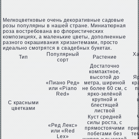
Мелкоцветковые очень декоративные садовые
розы популярны в нашей стране. Миниатюрная
роза востребована во флористических
композициях, а маленькие цветы, дополненные
разного окрашивания хризантемами, просто
идеально смотрятся в свадебных букетах.
Популярный
Ха
Тип
Растение
сорт
Достаточно
компактное,
высотой до
Яр
«Пиано Ред»
метра, шириной
кр
или «Piano
не более 60 см, с
п
Red»
ярко-зелёной
крупной и
С красными
блестящей
цветками
листвой
Куст средней
силы роста, с
«Ред Лекс»
прямостоячими
при
или «Red
побегами без
те
Lex»