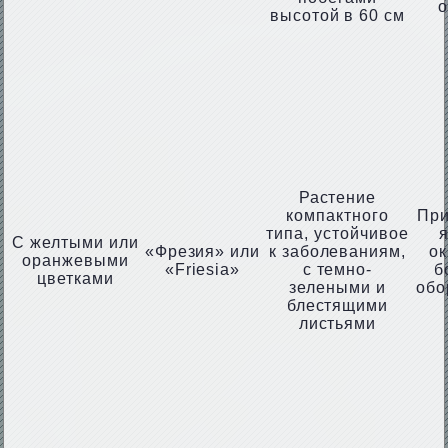
высотой в 60 см
Растение
компактного
При
типа, устойчивое
С желтыми или
«Фрезия» или
к заболеваниям,
ок
оранжевыми
«Friesia»
с темно-
б
цветками
зелеными и
обо
блестящими
листьями