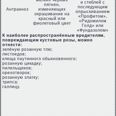
и стеблей с
пятнен,
последующим
Антракноз
изменяющих
опрыскиванием
окрашивание на
«Профитом»,
красный или
«Ридомилом
фиолетовый цвет
Голд» или
«Фундазолом»
К наиболее распространённым вредителям,
повреждающим кустовые розы, можно
отнести:
зелёную розанную тлю;
листоедов;
клеща паутинного обыкновенного;
розанную цикадку;
пилильщиков;
орехотворок;
розанную златку;
трипса;
галлицу.