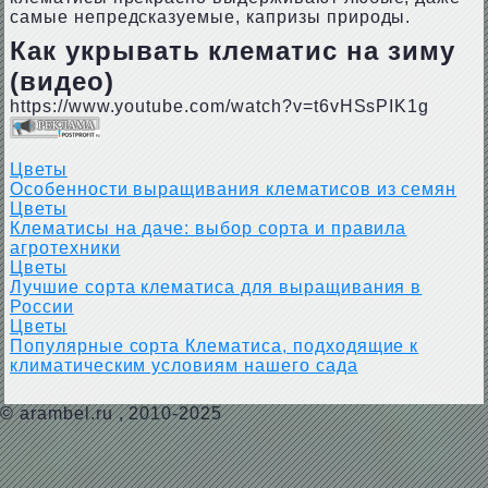
самые непредсказуемые, капризы природы.
Как укрывать клематис на зиму
(видео)
https://www.youtube.com/watch?v=t6vHSsPIK1g
Цветы
Особенности выращивания клематисов из семян
Цветы
Клематисы на даче: выбор сорта и правила
агротехники
Цветы
Лучшие сорта клематиса для выращивания в
России
Цветы
Популярные сорта Клематиса, подходящие к
климатическим условиям нашего сада
©
arambel.ru
, 2010-2025