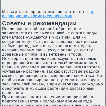
Мы вам также предлагаем прочитать статью
о
выращивании клематисов из семян
.
Советы и рекомендации
После финальной осенней обрезки, вне
зависимости от ее высоты, любые сорта и виды
клематисов нуждаются в укрытиях. Для их
создания могут быть использованы практически
любые природные и искусственные материалы,
включая еловые лапы, сухую опавшую листву,
древесные опилки и выветренный торф.
Некоторые цветоводы используют с этой целью
перепревший навоз и нетяжелый пиломатериал.
Главным условием является не слишком плотное
укутывание растения, так как отсутствие воздуха
может спровоцировать выпревание клематиса. На
слой из импровизированного утеплителя следует
засыпать слой почвы, а при снегопаде необходимо
обеспечить зимующим растениям достаточный
слой снега.
При правильном выполнении мероприятий по
подготовке цветов к холодному времени года
клематисы прекрасно выдерживают любые, даже