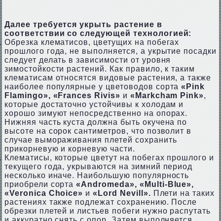
Далее требуется укрыть растение в
соответствии со следующей технологией:
Обрезка клематисов, цветущих на побегах
прошлого года, не выполняется, а укрытие посадки
следует делать в зависимости от уровня
зимостойкости растений. Как правило, к таким
клематисам относятся видовые растения, а также
наиболее популярные у цветоводов сорта
«Pink
Flamingo», «Frances Rivis»
и
«Markcham Pink»
,
которые достаточно устойчивы к холодам и
хорошо зимуют непосредственно на опорах.
Нижняя часть куста должна быть окучена по
высоте на сорок сантиметров, что позволит в
случае вымораживания плетей сохранить
прикорневую и корневую части.
Клематисы, которые цветут на побегах прошлого и
текущего года, укрываются на зимний период
несколько иначе. Наибольшую популярность
приобрели сорта
«Andromeda»,
«Multi-Blue»,
«Veronica Choice»
и
«Lord Nevill».
Плети на таких
растениях также подлежат сохранению. После
обрезки плетей и листьев побеги нужно распутать
и аккуратно снять с опор. Затем выполняется