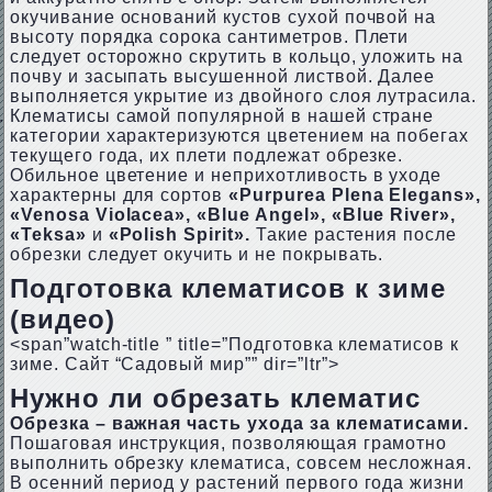
окучивание оснований кустов сухой почвой на
высоту порядка сорока сантиметров. Плети
следует осторожно скрутить в кольцо, уложить на
почву и засыпать высушенной листвой. Далее
выполняется укрытие из двойного слоя лутрасила.
Клематисы самой популярной в нашей стране
категории характеризуются цветением на побегах
текущего года, их плети подлежат обрезке.
Обильное цветение и неприхотливость в уходе
характерны для сортов
«Purpurea Plena Elegans»,
«Venosa Violacea», «Blue Angel», «Blue River»,
«Teksa»
и
«Polish Spirit».
Такие растения после
обрезки следует окучить и не покрывать.
Подготовка клематисов к зиме
(видео)
<span”watch-title ” title=”Подготовка клематисов к
зиме. Сайт “Садовый мир”” dir=”ltr”>
Нужно ли обрезать клематис
Обрезка – важная часть ухода за клематисами.
Пошаговая инструкция, позволяющая грамотно
выполнить обрезку клематиса, совсем несложная.
В осенний период у растений первого года жизни