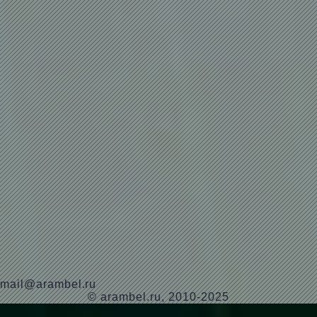
mail@arambel.ru
© arambel.ru, 2010-2025